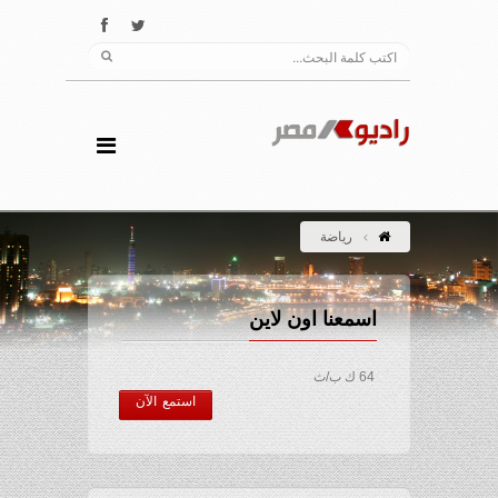
رياضة
اسمعنا اون لاين
64 ك ب/ث
استمع الآن