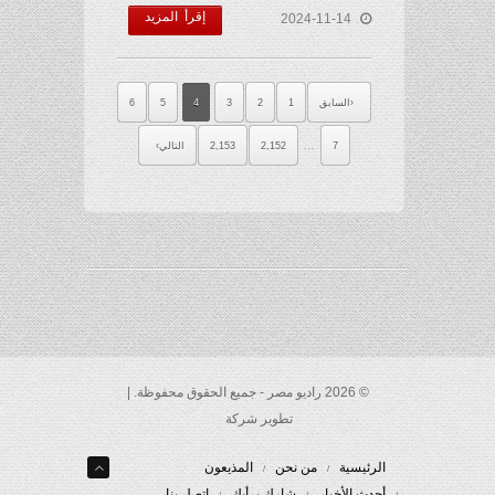
إقرأ المزيد
2024-11-14
السابق
1
2
3
4
5
6
…
7
2,152
2,153
التالي
© 2026 راديو مصر - جميع الحقوق محفوظة. |
تطوير شركة
الرئيسية
من نحن
المذيعون
أحدث الأخبار
شارك برأيك
إتصل بنا