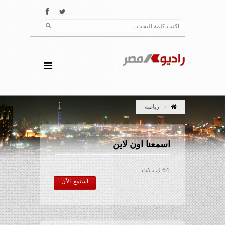
رياضة
اسمعنا اون لاين
64 ك ب/ث
استمع الآن