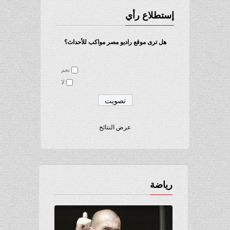
إستطلاع رأي
هل ترى موقع راديو مصر مواكب للأحداث؟
نعم
لا
عرض النتائج
رياضة