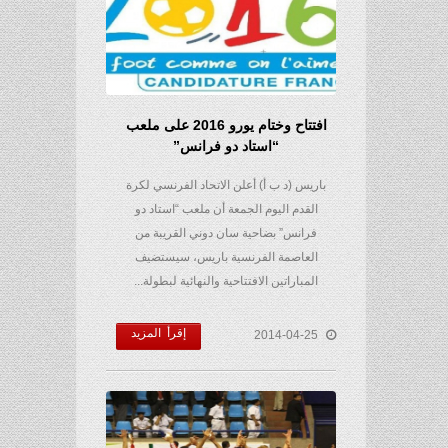
افتتاح وختام يورو 2016 على ملعب
“استاد دو فرانس”
باريس (د ب أ) أعلن الاتحاد الفرنسي لكرة
القدم اليوم الجمعة أن ملعب “استاد دو
فرانس” بضاحية سان دوني القريبة من
العاصمة الفرنسية باريس، سيستضيف
المباراتين الافتتاحية والنهائية لبطولة...
إقرأ المزيد
2014-04-25