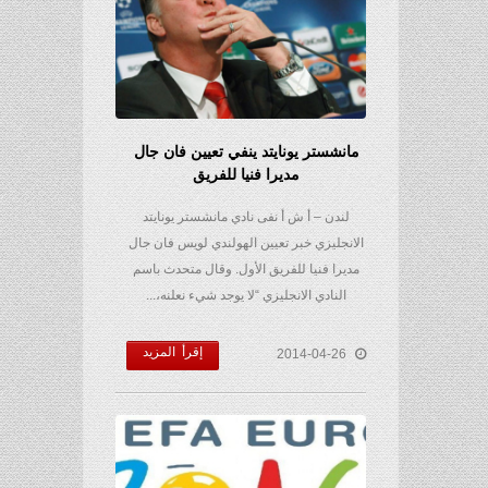
مانشستر يونايتد ينفي تعيين فان جال
مديرا فنيا للفريق
لندن – أ ش أ نفى نادي مانشستر يونايتد
الانجليزي خبر تعيين الهولندي لويس فان جال
مديرا فنيا للفريق الأول. وقال متحدث باسم
النادي الانجليزي “لا يوجد شيء نعلنه،...
إقرأ المزيد
2014-04-26