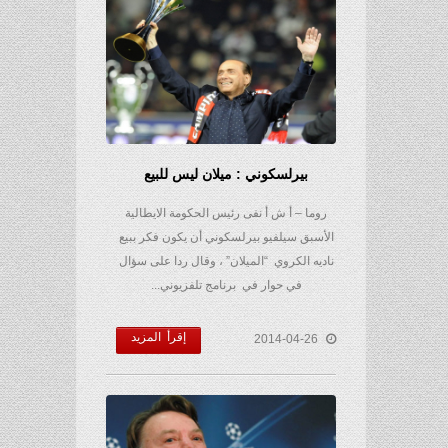
بيرلسكوني : ميلان ليس للبيع
روما – أ ش أ نفى رئيس الحكومة الايطالية
الأسبق سيلفيو بيرلسكوني أن يكون فكر ببيع
ناديه الكروي “الميلان” ، وقال ردا على سؤال
في حوار في برنامج تلفزيوني...
إقرأ المزيد
2014-04-26