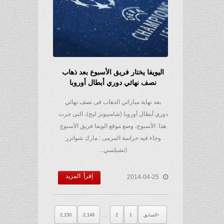
اليويفا يختار فريق الأسبوع بعد ذهاب
نصف نهائي دوري أبطال أوروبا
بعد نهاية مباراتي الذهاب فى نصف نهائي
دوري أبطال أوروبا (شامبيونز ليج)، التى جرت
هذا الأسبوع، وضع موقع الويفا فريق الأسبوع
وجاء فيه حراسة المرمى : مارك شواتزر
(تشيلسي...
إقرأ المزيد
2014-04-25
…
السابق
1
2
2,149
2,150