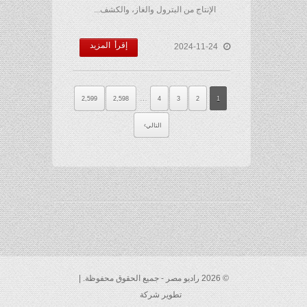
الإنتاج من البترول والغاز، والكشف...
إقرأ المزيد
2024-11-24
…
2,599
2,598
4
3
2
1
التالي
© 2026 راديو مصر - جميع الحقوق محفوظة. |
تطوير شركة