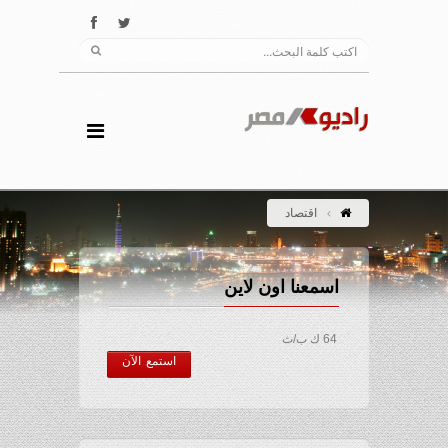
اقتصاد
اسمعنا اون لاين
64 ك ب/ث
استمع الآن