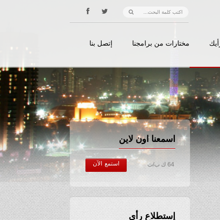
أيك
مختارات من برامجنا
إتصل بنا
اسمعنا اون لاين
استمع الآن
64 ك ب/ث
إستطلاع رأي