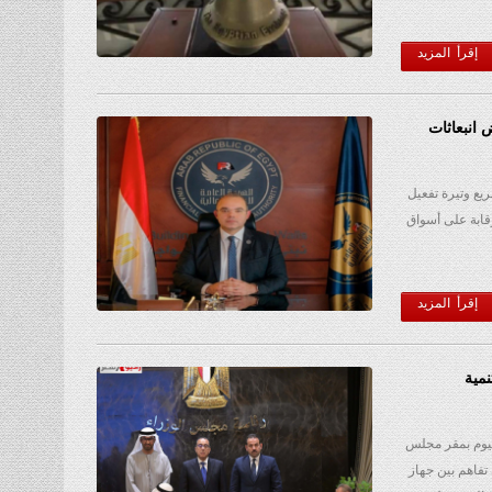
إقرأ المزيد
يع 350 شهادة خفض انبعاثات
سريع وتيرة تفعيل
ابة على أسواق
إقرأ المزيد
مية
يوم بمقر مجلس
 تفاهم بين جهاز