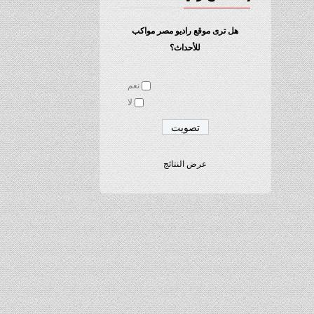
هل ترى موقع راديو مصر مواكب
للأحداث؟
نعم
لا
عرض النتائج