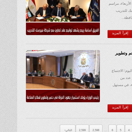
الأربعاء، مراسم
سك للتدريب
إقرأ المزيد
م وتطوير
وم؛ الاجتماع
عدد من
ء، في مستهل
إقرأ المزيد
…
4
5
6
2,598
2,599
التالي