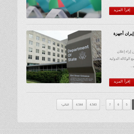
إقرأ المزيد
يران أجهزة
إزاء إعلان
 الوكالة الدولية
..
إقرأ المزيد
…
5
6
7
4,543
4,544
التالي