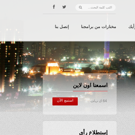
أيك
مختارات من برامجنا
إتصل بنا
اسمعنا اون لاين
استمع الآن
64 ك ب/ث
إستطلاع رأي