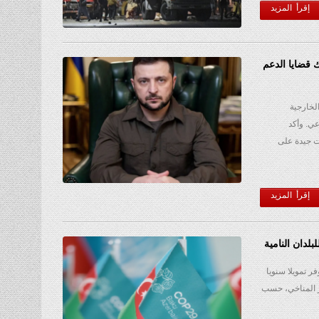
إقرأ المزيد
 قضايا الدعم
لخارجية
ي. وأكد
ت جيدة على
إقرأ المزيد
ر تمويلا سنويا
التغير المناخي، حسب