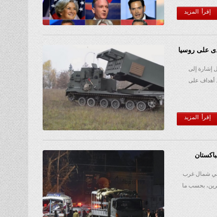
إقرأ المزيد
دى على روسيا
ل إشارة إلى
د أهداف على
إقرأ المزيد
 في شمال غرب
 مقتل 82 شخصا على الأقل وإصابة 156 آخرين، بحسب ما