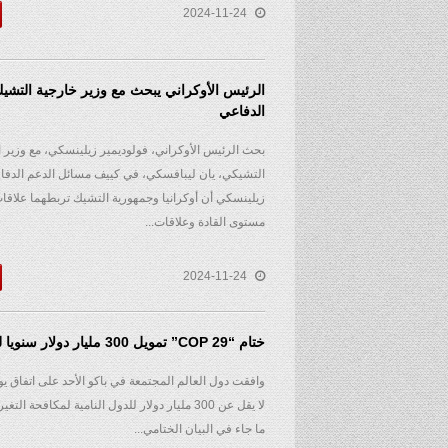
2024-11-24
الرئيس الأوكراني يبحث مع وزير خارجية التشيك
الدفاعي
بحث الرئيس الأوكراني، فولوديمير زيلينسكي، مع وزير ا
التشيكي، يان ليبافسكي، في كييف مسائل الدعم الدفاع
زيلينسكي أن أوكرانيا وجمهورية التشيك تربطهما علاقا
مستوى القادة وعلاقات...
2024-11-24
ختام “COP 29” تمويل 300 مليار دولار سنويا للبلدان النامية
وافقت دول العالم المجتمعة في باكو الأحد على اتفاق يوف
لا يقل عن 300 مليار دولار للدول النامية لمكافحة 
ما جاء في البيان الختامي...