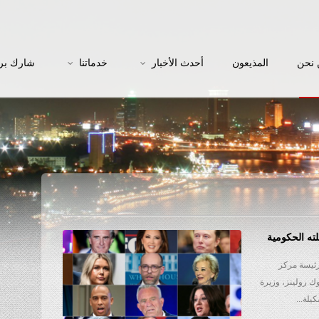
نحن
المذيعون
أحدث الأخبار
خدماتنا
شارك بر
لته الحكومية
رئيسة مركز
ك رولينز، وزيرة
يلة...