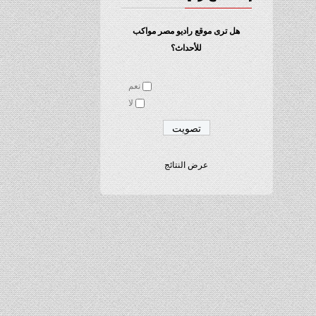
هل ترى موقع راديو مصر مواكب
للأحداث؟
نعم
لا
عرض النتائج