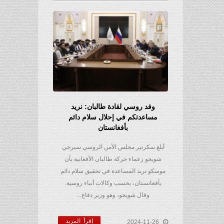
وفد روسي لقادة طالبان: نريد
مساعدتكم في إحلال سلام دائم
بأفغانستان
أبلغ سكرتير مجلس الأمن الروسي سيرجي
شويجو زعماء حركة طالبان الأفغانية بأن
موسكو تريد المساعدة في تحقيق سلام دائم
بأفغانستان، بحسب وكالات أنباء روسية.
وقال شويجو، وهو وزير دفاع...
إقرأ المزيد
2024-11-26