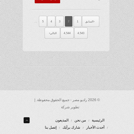
…
السابق
1
2
3
4
5
4,543
4,544
التالي
© 2026 راديو مصر - جميع الحقوق محفوظة. |
تطوير شركة
الرئيسية
من نحن
المذيعون
أحدث الأخبار
شارك برأيك
إتصل بنا