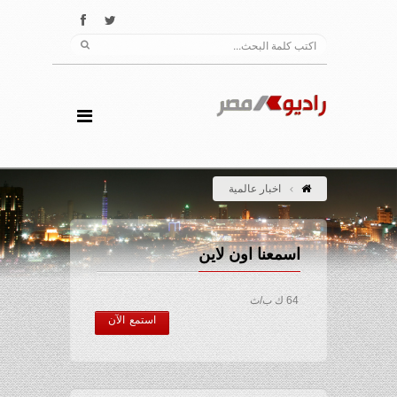
اخبار عالمية
اسمعنا اون لاين
64 ك ب/ث
استمع الآن