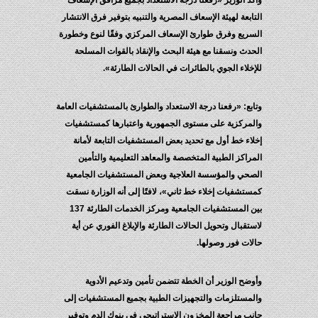
وأكد الوزير «رفعنا درجة الاستعداد بجميع مرافق الإسعاف
التابعة لهيئة الإسعاف المصرية والتنبيه بتوفير فرق الانتشار
السريع وفرق طوارئ الإسعاف المركزي وفقًا لنوع وخطورة
الحدث ونسقنا مع هيئة البحث والإنقاذ بالقوات المسلحة
للإخلاء الجوي بالطائرات في الحالات الطارئة».
وتابع: «رفعنا درجة الاستعداد والطوارئ بالمستشفيات العامة
والمركزية على مستوى الجمهورية واعتبارها كمستشفيات
إخلاء خط أول مع تحديد بعض المستشفيات التابعة لأمانة
المراكز الطبية المتخصصة والمعاهد التعليمية والتأمين
الصحي والمؤسسة العلاجية وبعض المستشفيات الجامعية
كمستشفيات إخلاء خط ثاني»، لافتًا إلى أنه الوزارة نسقت
بين المستشفيات الجامعية ومركز الخدمات الطارئة 137
لاستقبال وتحويل الحالات الطارئة والإبلاغ الفوري عن أية
حالات فور وصولها.
وأوضح الوزير أن الخطة تتضمن تأمين وتدعيم الأدوية
والمستلزمات والتجهيزات الطبية بجميع المستشفيات إلى
جانب مراجعة المخزون الاستراتيجي في بنوك الدم وتوفير