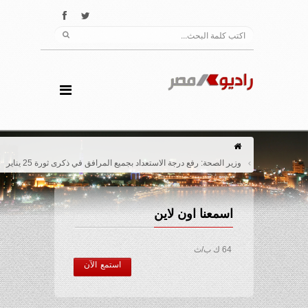
وزير الصحة: رفع درجة الاستعداد بجميع المرافق في ذكرى ثورة 25 يناير
اسمعنا اون لاين
64 ك ب/ث
استمع الآن