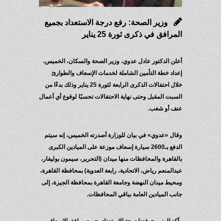
وزير الصحة: رفع درجة الاستعداد بجميع
المرافق في ذكرى ثورة 25 يناير
أعلن الدكتور عادل عدوي، وزير الصحة والسكان، الخميس،
إعداد خطة التأمين الشاملة لخدمات الإسعاف والطوارئ
خلال احتفالات الذكرى الرابعة لثورة 25 يناير وذلك بدءًا من
السبت المقبل وحتى نهاية الاحتفالات تحسبًا لوقوع أي أعمال
عنف أو شغب.
وقال «عدوي» في بيان للوزارة أصدرته الخميس، إنه سيتم
الدفع بـ2600 سيارة إسعاف موزعة على الميادين الكبرى
بالقاهرة والمحافظات منها ميدان (التحرير، سيمون بوليفار،
عبدالمنعم رياض، الاتحادية، رابعة العدوية) بمحافظة القاهرة،
ومحيط ميدان النهضة وجامعة القاهرة بمحافظة الجيزة، إلى
جانب الميادين العامة بباقي المحافظات.