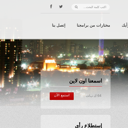
أيك
مختارات من برامجنا
إتصل بنا
اسمعنا اون لاين
استمع الآن
64 ك ب/ث
إستطلاع رأي