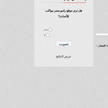
هل ترى موقع راديو مصر مواكب
للأحداث؟
نعم
لا
 الإنفجار –
عرض النتائج