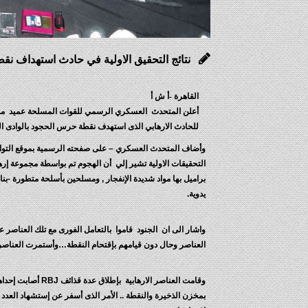
نتائج التحقيق الاولية في حادث استهداف نق
القاهرة -أ ش أ
أعلن المتحدث العسكري الرسمي للقوات المسلحة عميد محمد
للحادث الارهابي الذى استهدف نقطة حرس الحجود بالوادى ال
وأضاف المتحدث العسكري – على صفحته الرسمية بموقع التوا
يدوية.
واشار الى ان الجنود قاموا بالتعامل الفورى مع تلك العناصر 
العناصر وحال دون قيامهم بإقتحام النقطة…وأستمرت العناصر ال
وقامت العناصر الاره
بمخزن الذخيرة والنقطة .. الأمر الذى أسفر عن إستشهاد العدد 