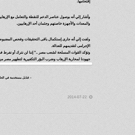
إقتحامها.
وأشار إلي أنه بوصول عناصر الدعم للنقطة والتعامل مع الإرهابي
والمعدات والأجهزة خاصتهم وجثمان أحد الإرهابيين.
ولفت إلي أنه جارى إستكمال باقى التحقيقات وفحص المضبوطات 
الإجرامى لتقديمهم للعدالة.
وتؤكد القوات المسلحة لشعب مصر ..” إننا لن نترك أو نفرط 
جهودنا لمحاربة الإرهاب وضرب البؤر التكفيرية لتطهير مصر من 
– قنابل مستخدمة في الحا
2014-07-22