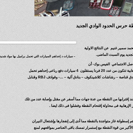
طة حرس الحدود الوادي الجديد
 سمير غنيم عن النتائج الاولية
جديد يوم السبت الماضى.
– سيارات د إحداهم السيارات التي تحمل براميل بها مواد شديدة
صل الاجتماعي الفيس بوك- أن
التحقيقات الاولية تشير إلي أن الهجوم تم بواسطة مجموعة إرهابية تتكون من عدد 20 فردا يستقلون 4 سيارات دفع رباعى إحداهم تحمل
براميل بها مواد شديدة الإنفجار , ومسلحين بأسلحة متطورة -بنادق قناصة – رشاشات كلاشينكوف – بنادق آلية – …- وقواذف RBJ وقنابل
عند إقترابها من النقطة من عدة جهات مما أسفر عن مقتل وإصابة عدد من تلك
إرهابية فى محاولة إقتحام النقطة وفشلوا فى ذلك ايضا .
ابية بإطلاق عدة قذائف RBJ أصابت إحداهم إسطوانة غاز متواجدة بالنقطة مما أدى إلى إنفجارها وإشتعال النيران
الأكبر من قوة النقطة مع إستمرار تمسك باقى العناصر بمواقعهم لمنع