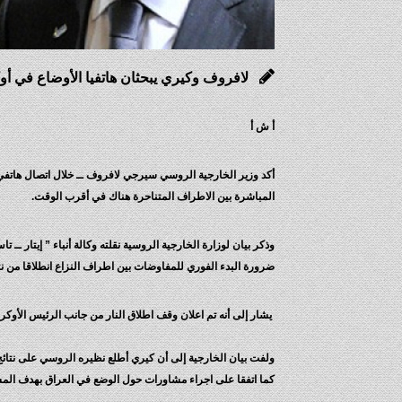
لافروف وكيري يبحثان هاتفيا الأوضاع في أوك
أ ش أ
أكد وزير الخارجية الروسي سيرجي لافروف ــ خلال اتصال هاتفي 
المباشرة بين الاطراف المتناحرة هناك في أقرب الوقت.
وذكر بيان لوزارة الخارجية الروسية نقلته وكالة أنباء ” إيتار ـ
ضرورة البدء الفوري للمفاوضات بين اطراف النزاع انطلاقا من نتائج ال
يشار إلى أنه تم اعلان وقف اطلاق النار من جانب الرئيس الأوكراني بيوتر بوروشينكو يوم 20 يونيو و
ولفت بيان الخارجية إلى أن كيري أطلع نظيره الروسي على نتائج 
كما اتفقا على اجراء مشاورات حول الوضع في العراق بهدف الم