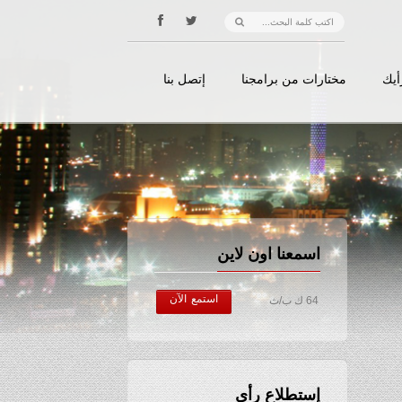
أيك
مختارات من برامجنا
إتصل بنا
اسمعنا اون لاين
استمع الآن
64 ك ب/ث
إستطلاع رأي