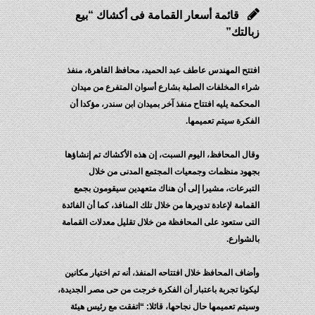
قائمة أسعار القمامة فى أكشاك “بيع
زبالتك”
افتتح المهندس عاطف عبد الحميد، محافظ القاهرة، منفذ
شراء المخلفات الصلبة بشارع أسوان المتفرع من ميدان
المحكمة يليه افتتاح منفذ آخر بميدان ابن سندر، مؤكدا أن
الفكرة سيتم تعميمها.
وقال المحافظ، اليوم السبت، إن هذه الأكشاك تم إنشاؤها
بجهود منظمات وجمعيات المجتمع المدنى من خلال
التبرعات، مشيرا إلى أن هناك متعهدين سيقومون بجمع
القمامة لإعادة تدويرها من خلال تلك المنافذ، كما أن الفائدة
التى ستعود على المحافظة من خلال تقليل معدلات القمامة
بالشوارع.
وأضاف المحافظ خلال افتتاحه المنفذ، أنه تم اختيار مكانين
ليكونا تجربة باعتبار أن الفكرة خرجت من حى مصر الجديدة،
وسيتم تعميمها حال نجاحها، قائلا: “اتفقت مع رئيس هيئة