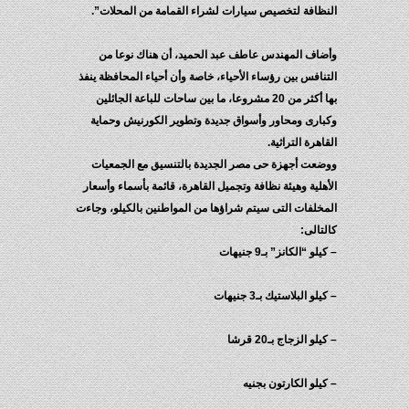
النظافة لتخصيص سيارات لشراء القمامة من المحلات”.
وأضاف المهندس عاطف عبد الحميد، أن هناك نوعا من
التنافس بين رؤساء الأحياء، خاصة وأن أحياء المحافظة ينفذ
بها أكثر من 20 مشروعا، ما بين ساحات للباعة الجائلين
وكبارى ومحاور وأسواق جديدة وتطوير الكورنيش وحماية
القاهرة التراثية.
ووضعت أجهزة حى مصر الجديدة بالتنسيق مع الجمعيات
الأهلية وهيئة نظافة وتجميل القاهرة، قائمة بأسماء وأسعار
المخلفات التى سيتم شراؤها من المواطنين بالكيلو، وجاءت
كالتالى:
– كيلو “الكانز” بـ9 جنيهات
– كيلو البلاستيك بـ3 جنيهات
– كيلو الزجاج بـ20 قرشا
– كيلو الكارتون بجنيه