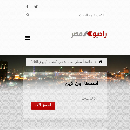
قائمة أسعار القمامة فى أكشاك “بيع زبالتك”
اسمعنا اون لاين
64 ك ب/ث
استمع الآن