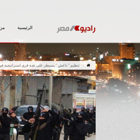
الرئيسية
من 
تنظيم ” داعش ” يسيطر على عدة قرى استراتيجية في