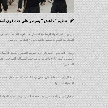
تنظيم ” داعش ” يسيطر على عدة قرى استرا
فرض تنظيم الدولة الإسلامية (داعش) سيطرته على سلسلة قرى ا
المعارضة السورية سقط خلالها نحو 40 قتيلا من الجانبين.
ونقل (راديو سوا ) الأمريكي عن المرصد السوري لحقوق الإنسان –
وبلدتي تركمان بارح وأخريين بريف حلب الشمالي الشرقي , عقب
الماضي ” .
وأضاف أن 31 مقاتلا على الأقل من الكتائب الإسلامية 
الاشتباكات ذاتها.
وأشار إلى أن بلدة أخترين تعد منطقة استراتيجية لتنظيم الدولة الإ