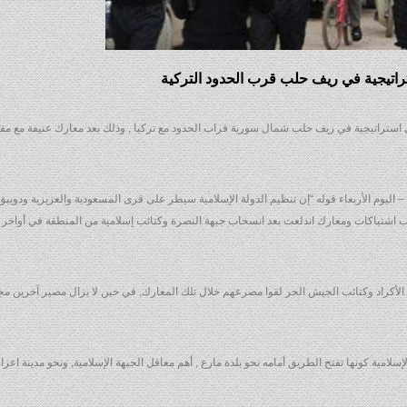
تيجية في ريف حلب قرب الحدود التركية
ستراتيجية في ريف حلب شمال سورية قراب الحدود مع تركيا , وذلك بعد معارك عنيفة مع مقا
 اليوم الأربعاء قوله “إن تنظيم الدولة الإسلامية سيطر على قرى المسعودية والعزيزية ودويبق
 اشتباكات ومعارك اندلعت بعد انسحاب جبهة النصرة وكتائب إسلامية من المنطقة في أواخر 
ولواء جبهة الأكراد وكتائب الجيش الحر لقوا مصرعهم خلال تلك المعارك, في حين لا يزال مصير آخرين 
سلامية كونها تفتح الطريق أمامه نحو بلدة مارع , أهم معاقل الجبهة الإسلامية, ونحو مدينة اعزاز