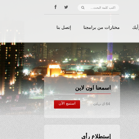
أيك
مختارات من برامجنا
إتصل بنا
اسمعنا اون لاين
استمع الآن
64 ك ب/ث
إستطلاع رأي