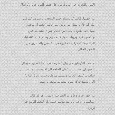
الامن والتعاون في اوروبا، من اجل خفض التوتر في اوكرانيا”.
من جهتها، قالت كريستيان فيتز المتحدثة باسم ميركل في
بيان انه خلال اللقاء بين بوتين وبورخالتر “يجب ان تناقش
سبل عقد طاولات مستديرة تحت اشراف منظمة الامن
والتعاون في اوروبا، تسهل قيام حوار وطني قبل الانتخابات
الرئاسية” الاوكرانية المقررة في الخامس والعشرين من
الشهر الحالي.
واضاف الكرملين في بيان اصدره عقب المكالمة بين ميركل
وبوتين ان الاخير شدد “على الحاجة الى اقامة حوار مباشر بين
سلطات كييف الحالية وممثلي مناطق جنوب شرق البلاد”
التي تشهد حركة تمرد انفصالية مؤيدة لروسيا.
من جهة اخرى دعا وزير الخارجية الالماني فرانك فالتر
شتاينماير الاحد الى عقد مؤتمر جنيف ثان لبحث الوضع في
اوكرانيا.