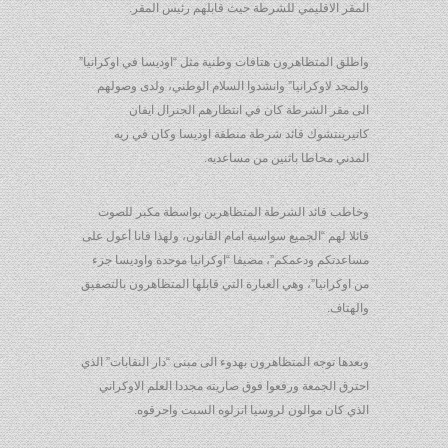
المقر الاقليمي للشرطة حيث قابلهم رئيس المقر.
واطلق المتظاهرون هتافات وطنية مثل “اوديسا في اوكرانيا”
والمجد لاوكرانيا” وانشدوا السلام الوطني، ولدى وصولهم
الى مقر الشرطة كان في انتظارهم الجنرال ايفان
كاتيرينتشوك قائد شرطة منطقة اوديسا وكان في زيه
المدني محاطا باثنين من مساعديه.
وخاطب قائد الشرطة المتظاهرين بواسطة مكبر للصوت
قائلا لهم “الجميع سواسية امام القانون، ولهذا فانا أعول على
مساعدتكم ودعمكم”، مضيفا “اوكرانيا موحدة واوديسا جزء
من اوكرانيا”، وهي العبارة التي قابلها المتظاهرون بالتصفيق
والهتاف.
وبعدها توجه المتظاهرون بهدوء الى مبنى “دار النقابات” الذي
احترق الجمعة ورفعوا فوق صاريته مجددا العلم الاوكراني
الذي كان موالون لروسيا انزلوه السبت واحرقوه.