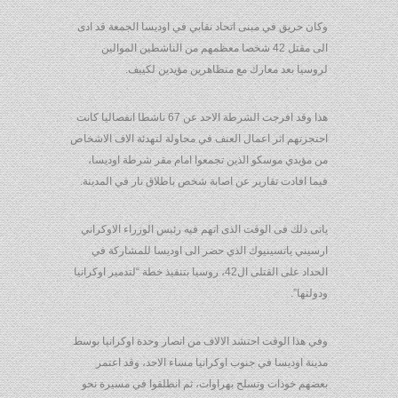
وكان حريق في مبنى اتحاد نقابي في اوديسا الجمعة قد ادى
الى مقتل 42 شخصا معظمهم من الناشطين الموالين
لروسيا بعد معارك مع متظاهرين مؤيدين لكييف.
هذا وقد افرجت الشرطة الاحد عن 67 ناشطا انفصاليا كانت
احتجزتهم اثر اعمال العنف في محاولة لتهدئة الاف الاشخاص
من مؤيدي موسكو الذين تجمعوا امام مقر شرطة اوديسا،
فيما افادت تقارير عن اصابة شخص باطلاق نار في المدينة.
ياتى ذلك فى الوقت الذى اتهم فيه رئيس الوزراء الاوكراني
ارسيني ياتسينيوك الذي حضر الى اوديسا للمشاركة في
الحداد على القتلى ال42، روسيا بتنفيذ خطة “لتدمير اوكرانيا
ودولتها”.
وفي هذا الوقت احتشد الالاف من انصار وحدة اوكرانيا بوسط
مدينة اوديسا في جنوب اوكرانيا مساء الاحد، وقد اعتمر
بعضهم خوذات وتسلح بهراوات، ثم انطلقوا في مسيرة نحو