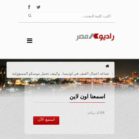
تصاعد اعمال العنف في اوديسا.. وكييف تحمل موسكو المسؤولية
اسمعنا اون لاين
64 ك ب/ث
استمع الآن