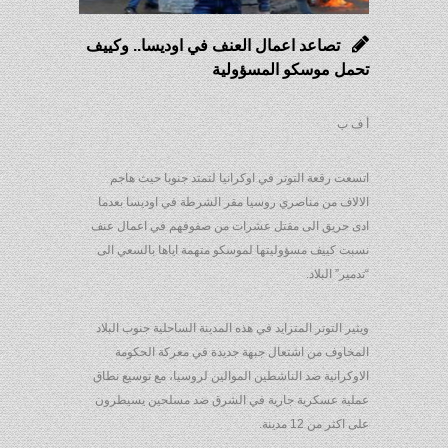
تصاعد اعمال العنف في اوديسا.. وكييف
تحمل موسكو المسؤولية
أ ف ب
اتسعت رقعة التوتر في اوكرانيا لتمتد جنوبا حيث هاجم
الالاف من مناصري روسيا مقر الشرطة في اوديسا بعدما
ادى حريق الى مقتل عشرات من صفوفهم في اعمال عنف
نسبت كييف مسؤوليتها لموسكو متهمة اياها بالسعي الى
“تدمير” البلاد.
ويثير التوتر المتزايد في هذه المدينة الساحلية جنوب البلاد
المخاوف من اشتعال جبهة جديدة في معركة الحكومة
الاوكرانية ضد الناشطين الموالين لروسيا، مع توسيع نطاق
عملية عسكرية جارية في الشرق ضد مسلحين يسيطرون
على اكثر من 12 مدينة.