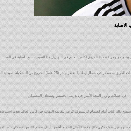
 الاصابة
 بيندر خرج من تشكيلة الفريق لكأس العالم في البرازيل هذا الصيف بسبب اصابة في الفخذ.
وأضاف المنتخب في بيان مقتضب انه بعد يومين من بداية استعدادات الفريق بمعسكر في شمال ايطاليا اضطر بيندر (25 عاما) للخروج من
يفتح ذلك الباب أمام انضمام كريستوف كرامر للقائمة النهائية في كأس العالم بعدما استدعا
يرة من بطولة يكون ذلك مخيبا للآمال للجميع. أشعر بأسف عميق للارس لأنه كان يريد الذهاب