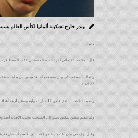
بيندر خارج تشكيلة ألمانيا لكأس العالم بسبب
د ب أ
قال المنتخب الالماني لكرة القدم الجمعة إن لاعب الوسط لارس
27 لاعبا.
وأصيب اللاعب – الذي خاض 17 مباراة دولية وسجل أربعة أهداف – في عضلات وأوتار الفخذ الأيمن في تدريب الخميس وسيغادر المعسكر.
ولم ينضم سفين شقيق بيندر إلى المنتخب بسبب الإصابة أيضا وس
وقال لوف في بيان “عندما يضطر لاعب إلى الانسحاب قبل فترة قص