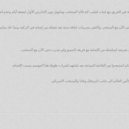
ابة في الفريق مع غياب فيليب لام قائد المنتخب ومانويل نوير الحارس الأول لبضعة أيام وعدم ا
ى الآن مع المنتخب واكتفى بتدريبات لياقة بدنية بعد شفائه من إصابة في الركبة بينما عاد س
عرضه لسلسلة من الإصابة مع فريقه لاتسيو ولم يتدرب حتى الآن مع المنتخب.
ن استبعدوا من القائمة المبدئية بعد غيابهم لفترات طويلة هذا الموسم بسبب الإصابة.
أس العالم الى جانب البرتغال وغانا والمنتخب الامريكي.