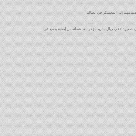
نضمامهما الى المعسكر في ايطاليا.
امي خضيرة لاعب ريال مدريد مؤخرا بعد شفائه من إصابة بقطع في