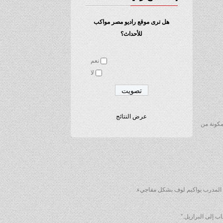
هل ترى موقع راديو مصر مواكب
للأحداث؟
نعم
لا
عرض النتائج
 التشكيلة المبدئية المكونة من
ه المدرب يواكيم لوف بشكل مفاجيء.
 إلى البرازيل.”