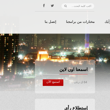
أيك
مختارات من برامجنا
إتصل بنا
اسمعنا اون لاين
استمع الآن
64 ك ب/ث
إستطلاع رأي