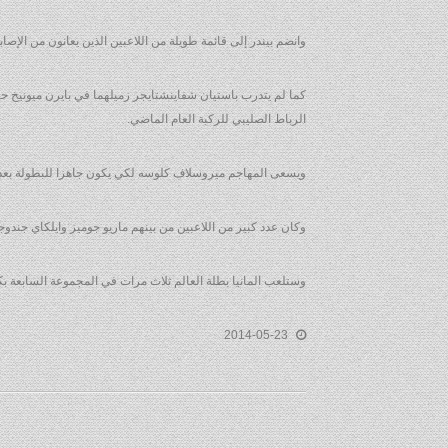
وانضم بيندر إلى قائمة طويلة من اللاعبين الذين يعانون من الإص
كما لم يتدرب باستيان شفاينشتايجر زميلهما في بايرن ميونيخ حت
الرباط الصليبي للركبة العام الماضي.
ويسعى المهاجم ميروسلاف كلوسه لكي يكون جاهزا للبطولة بعد ت
وكان عدد كبير من اللاعبين من بينهم ماريو جوميز وايلكاي جندوجا
وستلعب المانيا بطلة العالم ثلاث مرات في المجموعة السابعة بك
2014-05-23