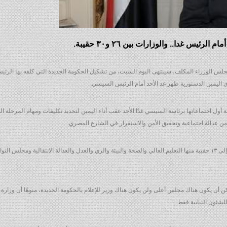
رئيس غدا.. والوزارات بين ٢٦ و٣٠ حقيبة.
لوزراء المكلف، سينتهى اليوم السبت، من تشكيل الحكومة الجديدة التي كلفه بها الرئيس
ي اليمين الدستورية ظهر غد الأحد أمام الرئيس السيسي.
ة أول اجتماعاتها برئاسة السيسي غدًا الأحد عقب أداء اليمين لتحديد تكليفات ومهام المرحلة الم
وأضاف المصدر في تصريحات خاصة، أن التغيير سيشمل من ١٠ إلى ١٣ حقيبة منها التعليم العالي والصحة والبيئة والري والعدل والعدالة الانتقالية ومجلس 
أن يكون هناك مجلس أعلى ولن يكون هناك وزير للإعلام بالحكومة الجديدة، منوهًا أن وزارة الآث
للشئون النيابية فقط.