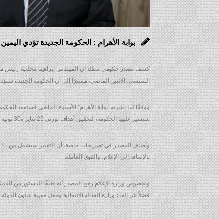
بوابة الأهرام : الحكومة الجديدة تؤدي اليمين أمام ال
كشف مصدر حكومي مطلع أن المهندس إبراهيم محلب، رئيس مجلس ا
السيسي، الاثنين الماضي، مشيرًا إلى أن الحكومة الجديدة ستؤد
ووفقًا لما نشرته “بوابة الأهرام” الأسبوع الماضي فستعقد الحكوم
ستسير عليها الحكومة، لتحقيق أهداف ثورتي 25 يناير و30 يونيه من عدالة اجتماعية وتحقيق الأمن والاستقرار في الشارع المصري.
بالإضافة إلى الإعلام، والقوى العاملة.
وبخصوص وزارة الإعلام رجح المصدر أنه طبقًا للدستور من الممكن 
فضلاً عن إلغاء وزارة العدالة الانتقالية وجعل حقيبة شئون الدولة 