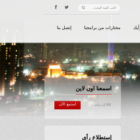
أيك
مختارات من برامجنا
إتصل بنا
اسمعنا اون لاين
استمع الآن
64 ك ب/ث
إستطلاع رأي