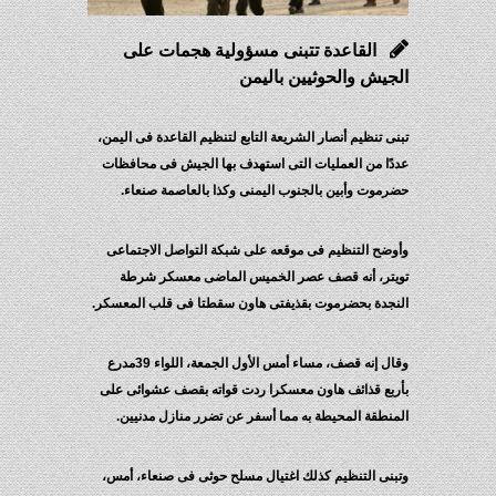
القاعدة تتبنى مسؤولية هجمات على
الجيش والحوثيين باليمن
تبنى تنظيم أنصار الشريعة التابع لتنظيم القاعدة فى اليمن،
عددًا من العمليات التى استهدف بها الجيش فى محافظات
حضرموت وأبين بالجنوب اليمنى وكذا بالعاصمة صنعاء.
وأوضح التنظيم فى موقعه على شبكة التواصل الاجتماعى
تويتر، أنه قصف عصر الخميس الماضى معسكر شرطة
النجدة بحضرموت بقذيفتى هاون سقطتا فى قلب المعسكر.
وقال إنه قصف، مساء أمس الأول الجمعة، اللواء 39مدرع
بأربع قذائف هاون معسكرا ردت قواته بقصف عشوائى على
المنطقة المحيطة به مما أسفر عن تضرر منازل مدنيين.
وتبنى التنظيم كذلك اغتيال مسلح حوثى فى صنعاء، أمس،