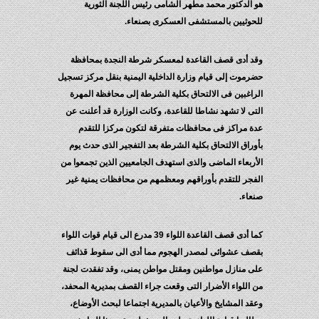
هو الدكتور محمد مطهر الشامى رئيس اللجنة الثورية
للحوثيين بالمستشفى العسكرى بصنعاء.
وقد أدى قصف القاعدة لمعسكر شرطة النجدة بمحافظة
حضرموت إلى قيام وزارة الداخلية اليمنية بنقل مركز تسجيل
الراغبين فى الالتحاق بكلية الشرطة إلى محافظة المهرة
التى لا تشهد نشاطا للقاعدة، وكانت الوزارة قد أعلنت عن
عدة مراكز فى محافظات متفرقة لتكون مركزا للتقدم
بأوراق الالتحاق بكلية الشرطة بعد التفجير الذى حدث يوم
الأربعاء الماضى والذى استهدف الجامعيين الذين تجمعوا من
الفجر للتقدم بأوراقهم ومعظمهم من محافظات يمنية غير
صنعاء.
كما أدى قصف القاعدة اللواء 39 مدرع الى قيام قوات اللواء
بقصف عشوائى لمصدر الهجوم مما أدى الى سقوط قذائف
على منازل مواطنين ومقتل مواطن يمنى، وقد تفقدت لجنة
من اللواء الأضرار التى وقعت جراء القصف بمديرية المحفد،
وعقد المشايخ والأعيان بالمديرية اجتماعا لبحث الأوضاع،