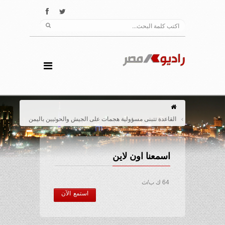
القاعدة تتبنى مسؤولية هجمات على الجيش والحوثيين باليمن
اسمعنا اون لاين
64 ك ب/ث
استمع الآن