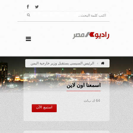
الرئيس السيسى يستقبل وزير خارجية اليمن
اسمعنا اون لاين
64 ك ب/ث
استمع الآن