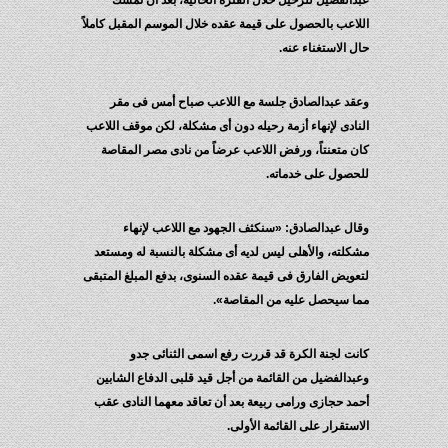
عبدالفضيل للرحيل خلال الفترة الحالية، بعد أن تمسك
اللاعب بالحصول على قيمة عقده خلال الموسم المقبل كاملاً
حال الاستغناء عنه.
وعقد عبدالصادق جلسة مع اللاعب صباح أمس فى مقر
النادى لإنهاء أزمة رحيله دون أى مشكلة، لكن موقف اللاعب
كان متعنتاً، ورفض اللاعب عرضاً من نادى مصر المقاصة
للحصول على خدماته.
وقال عبدالصادق: «سنكثف الجهود مع اللاعب لإنهاء
مشكلته، والأهلى ليس لديه أى مشكلة بالنسبة له ومستعد
لتعويض الفارق فى قيمة عقده السنوى، بدفع المبلغ المتبقى
مما سيحصل عليه من المقاصة».
كانت لجنة الكرة قد قررت رفع اسمى الثنائى جدو
وعبدالفضيل من القائمة من أجل قيد قلبى الدفاع الشابين
أحمد حجازى ورامى ربيعة بعد أن تعاقد معهما النادى عقب
الاستقرار على القائمة الأولى.