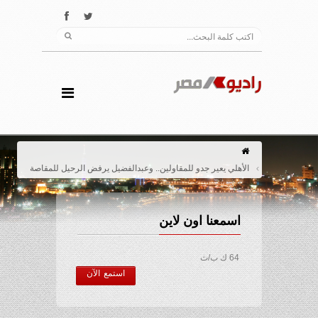
الأهلي يعير جدو للمقاولين.. وعبدالفضيل يرفض الرحيل للمقاصة
اسمعنا اون لاين
64 ك ب/ث
استمع الآن