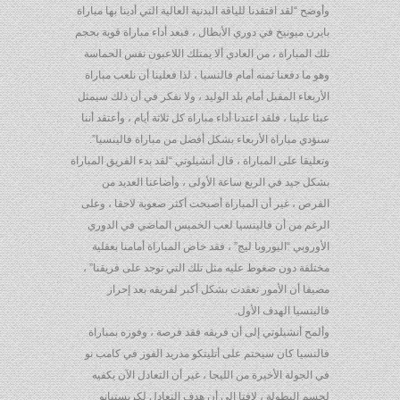
وأوضح “لقد افتقدنا للياقة البدنية العالية التي أدينا بها مباراة
بايرن ميونيخ في دوري الأبطال ، فبعد أداء مباراة قوية بحجم
تلك المباراة ، من العادي ألا يمتلك اللاعبون نفس الحماسة
وهو ما دفعنا ثمنه أمام فالنسيا ، لذا فعلينا أن نلعب مباراة
الأربعاء المقبل أمام بلد الوليد ، ولا نفكر في أن ذلك سيمثل
عبئا علينا ، فلقد اعتدنا أداء مباراة كل ثلاثة أيام ، وأعتقد أننا
سنؤدي مباراة الأربعاء بشكل أفضل من مباراة فالينسيا”.
وتعليقا على المباراة ، قال أنشيلوتي “لقد بدء الفريق المباراة
بشكل جيد في الربع ساعة الأولى ، وأضاعنا العديد من
الفرص ، غير أن المباراة أصبحت أكثر صعوبة لاحقا ، وعلى
الرغم من أن فالينسيا لعب الخميس الماضي في الدوري
الأوروبي “اليوروبا ليج” ، فقد خاض المباراة أمامنا بعقلية
مختلفة دون ضغوط عليه مثل تلك التي توجد على فريقنا” ،
مضيفا أن الأمور تعقدت بشكل أكبر لفريقه بعد إحراز
فالينسيا الهدف الأول.
وألمح أنشيلوتي إلى أن فريقه فقد فرصة ، وفوزه بمباراة
فالنسيا كان سيحتم على أتليتكو مدريد الفوز في كامب نو
في الجولة الأخيرة من الليجا ، غير أن التعادل الآن يكفيه
لحسم البطولة ، لافتا إلى أن هدف التعادل لكريستيانو