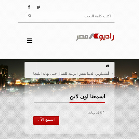
أنشيلوتي: لدينا نفس الرغبة للقتال حتى نهاية الليجا
اسمعنا اون لاين
64 ك ب/ث
استمع الآن