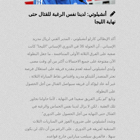
أنشيلوتي: لدينا نفس الرغبة للقتال حتى
نهاية الليجا
أكد الإيطالي كارلو أنشيلوتي ، المدير الفني لريال مدريد
الإسباني ، أن الجولة 36 في الدوري الإسباني “الليجا” كانت
صعبة على الفرق الثلاثة الأولى المتنافسة ، ما جعل البطولة
الآن مفتوحة على جميع الاحتمالات أكثر من أي وقت مضى.
وأبدى أنشيلوتي أسفه لعدم مقدرة فريقه على استغلال فرصة
تعثر المتصدر أتليتكو مدريد واقتناص نقاط المباراة الثلاثة ،
غير أنه عاد ليؤكد أن فريقه سيواصل القتال من أجل الحصول
على البطولة.
وتابع “لم يكن الفريق سعيدا في النهاية ، لأننا حاولنا تجاوز
تلك العقبة ، لكن لا يزال لدينا نفس الحماس والرغبة في
القتال حتى النهاية من أجل الحصول على الدوري”.
وشدد أنشيلوتي على ضرورة الفوز في المباريات الثلاث
المتبقية لفريقه في الدوري ، على الرغم من أن ذلك لن يكون
سهلا ، فالفريق سيلعب مباراتين خارج قواعده.