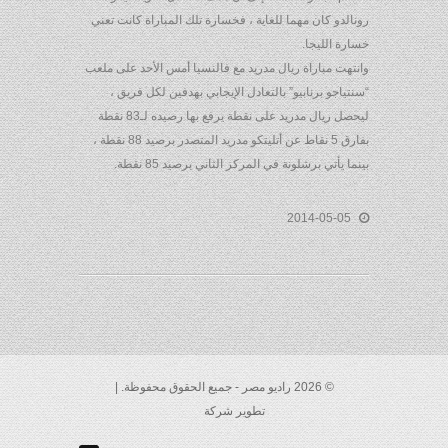
رونالدو كان مهما للغاية ، فخسارة تلك المباراة كانت تعني
خسارة الليجا.
وانتهت مباراة ريال مدريد مع فالنسيا أمس الأحد على ملعب
“سنتياجو برنابيو” بالتعادل الإيجابي بهدفين لكل فريق ،
ليحصل ريال مدريد على نقطة يرفع بها رصيده لـ83 نقطة
بفارق 5 نقاط عن أتليتكو مدريد المتصدر برصيد 88 نقطة ،
بينما يأتي برشلونة في المركز الثاني برصيد 85 نقطة.
2014-05-05
© 2026 راديو مصر - جميع الحقوق محفوظة. |
تطوير شركة