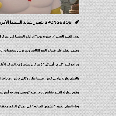
SPONGEBOB يتصدر شباك السينما الأمريكية
تصدر الفيلم الجديد “ذا سبونج بوب” إيرادات السينما في أميركا الشمالية خلال ال
ويعتمد الفيلم على تقنيات البعد الثالث، ويمزج بين شخصيات عادية
وتراجع فيلم “قناص أميركي” (أميركان سنايبر) من المركز الأول الذي حافظ 
والفيلم بطولة برادلي كوبر، وسيينا ميلر، وكايل جالنر، ومن إخراج كلي
ويقوم ببطولة الفيلم تشاننج تاتوم، وميلا كونيس، ويخرجه أنديو
وجاء الفيلم الجديد “الشمس السابعة” في المركز الرابع، محققا 7.1 مليون دولار. وأخرج الفيلم سيرغي بودروف، وشارك في بطولته بن بارنز، وجوليان مور، وجيف بريدجز