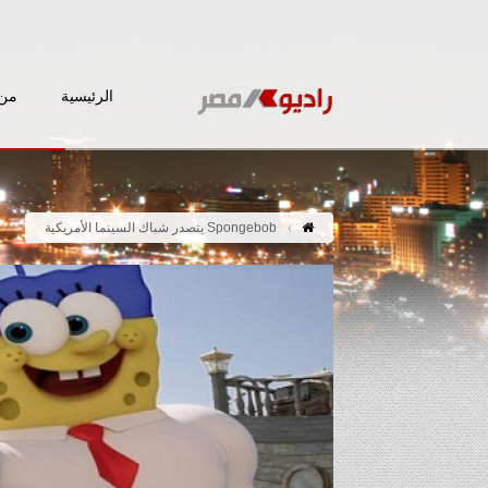
الرئيسية
من 
Spongebob يتصدر شباك السينما الأمريكية