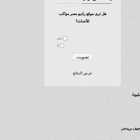
هل ترى موقع راديو مصر مواكب
للأحداث؟
نعم
لا
عرض النتائج