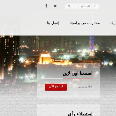
أيك
مختارات من برامجنا
إتصل بنا
اسمعنا اون لاين
استمع الآن
64 ك ب/ث
إستطلاع رأي