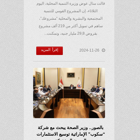
قالت منال عوض وزيرة التنمية المحلية، اليوم
الثلاثاء، إن المشروع القومي للتنمية
المجتمعية والبشرية والمحلية “مشروعك”،
ساهم في تمويل أكثر من 219 ألف مشروع
بقروض 29,8 مليار جنيه، وتمكنت...
إقرأ المزيد
2024-11-26
بالصور.. وزير الصحة يبحث مع شركة
“سكوب” الإماراتية توسيع الاستثمارات