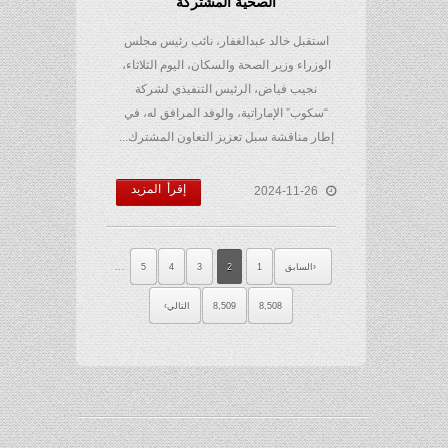
الصحية المشتركة
استقبل خالد عبدالغفار، نائب رئيس مجلس
الوزراء وزير الصحة والسكان، اليوم الثلاثاء،
نجيب فياض، الرئيس التنفيذي لشركة
“سكوب” الإماراتية، والوفد المرافق له، في
إطار مناقشة سبل تعزيز التعاون المشترك...
إقرأ المزيد
2024-11-26
…
السابق
1
2
3
4
5
8,508
8,509
التالي