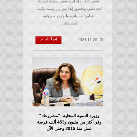
السفير ألفارو إيرانزو، سفير مملكة إسبانيا
لدى مصر، وبحضور إيفا سواريز رئيسة مكتب
التعاون الاسباني، وأدواردو سوريانو،
المستشار...
إقرأ المزيد
2024-11-26
وزيرة التنمية المحلية: “مشروعك”
وفر أكثر من مليون و453 ألف فرصة
عمل منذ 2015 وحتى الآن