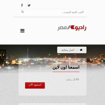
اخبار محلية
اسمعنا اون لاين
64 ك ب/ث
استمع الآن