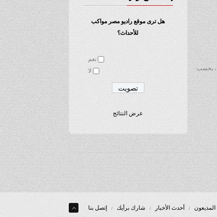
هل ترى موقع راديو مصر مواكب
للأحداث؟
نعم
ل، بحسب
لا
عرض النتائج
المذيعون
أحدث الأخبار
شارك برأيك
إتصل بنا