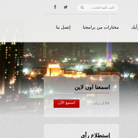
أيك
مختارات من برامجنا
إتصل بنا
اسمعنا اون لاين
استمع الآن
64 ك ب/ث
إستطلاع رأي