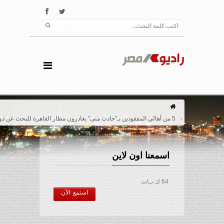
5 من أهالي المفقودين بـ”حادث منى” يغادرون مطار القاهرة للبحث عن ذويهم بالسعودية
اسمعنا اون لاين
64 ك ب/ث
استمع الآن