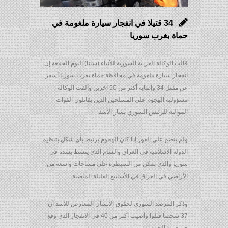
34 قتيلا في انفجار سيارة ملغومة في
حماة بغرب سوريا
قالت الوكالة العربية السورية للأنباء (سانا) اليوم الجمعة إن
انفجار سيارة ملغومة في محافظة حماة بغرب سوريا أسفر
عن مقتل 34 وإصابة أكثر من 50 آخرين وألقت الوكالة
مسؤولية الهجوم على المسلحين الذين يقاتلون القوات
الموالية للرئيس السوري بشار الأسد.
ولم يتضح على الفور إذا كان الهجوم يرتبط بأي شكل بتنظيم
الدولة الاسلامية في العراق والشام الذي ينشط بشدة في
سوريا والذي تمكن من السيطرة على مساحات واسعة من
الأراضي في العراق في الأسابيع القليلة الماضية.
وذكر المرصد السوري لحقوق الانسان المعارض للأسد أن
37 شخصا قتلوا وأصيب أكثر من 40 في الانفجار الذي وقع