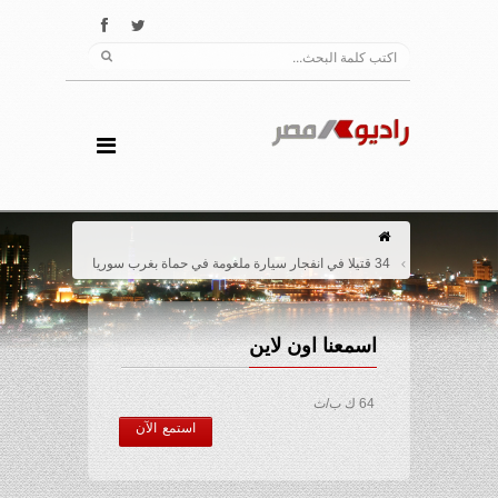
34 قتيلا في انفجار سيارة ملغومة في حماة بغرب سوريا
اسمعنا اون لاين
64 ك ب/ث
استمع الآن