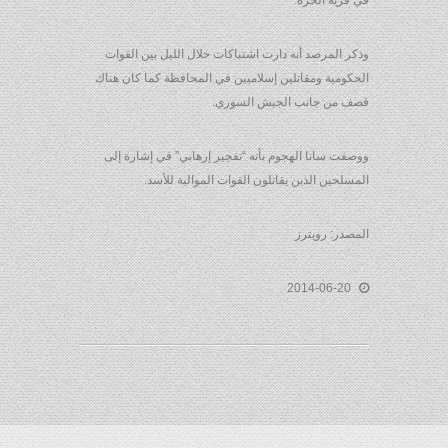
في قرية الحرة.
وذكر المرصد أنه دارت اشتباكات خلال الليل بين القوات
الحكومية ومقاتلين إسلاميين في المحافظة كما كان هناك
قصف من جانب الجيش السوري.
ووصفت سانا الهجوم بأنه “تفجير إرهابي” في إشارة إلى
المسلحين الذين يقاتلون القوات الموالية للأسد.
المصدر: رويترز
2014-06-20