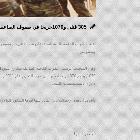
305 قتلى و1070جريحا في صفوف الصاعقة الليبية منذ فبراير 2011 حتى الآن
ومتطوعين.
وقال المتحدث الرسمي للقوات الخاصة الصاعقة ببنغازي ميلود ا
لا يزال بالمستشفيات الليبية.
وأضاف أن هذه الإحصائية يأتي على رأسها آمرها السابق اللواء ر
المصدر: أ ش أ