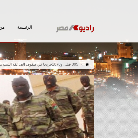
الرئيسية
من 
305 قتلى و1070جريحا في صفوف الصاعقة الليبية منذ فبراير 2011 حتى الآن