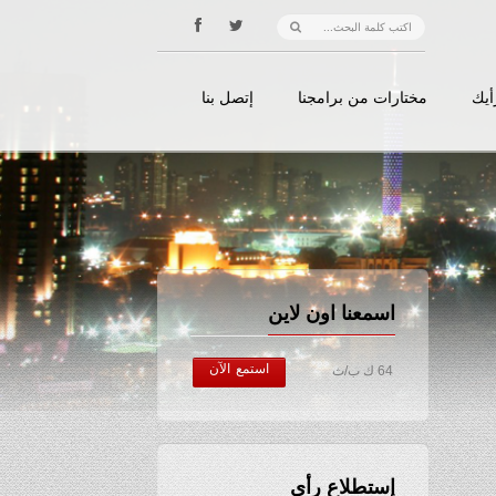
أيك
مختارات من برامجنا
إتصل بنا
اسمعنا اون لاين
استمع الآن
64 ك ب/ث
إستطلاع رأي