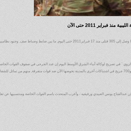
أعلنت القوات الخاصة الليبية الصاعقة أن عدد القتلى بين صفوفها وصل إلى 305 قتلى منذ 17 فبراير2011 حتى اليوم, ما بين ضابط وضباط صف, وجنود نظا
لزوي ` في تصريح لوكالة أنباء الشرق الأوسط اليوم إن عدد الجرحى في صفوف القوات الخاص
1070, بينهم 370 جريحا أصيبوا أبان حرب التحرير عام 2011م , و700 جريح في اشتباكات أخرى بالمدينة تخوضها الآن ضد قوات متفرقة, منهم من تماث
كن عبدالفتاح يونس العبيدي ورفيقيه ، وأعرب المتحدث باسم القوات الخاصة ومنتسبيها عن تعا