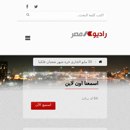
30 مايو الجارى غرة شهر شعبان فلكيا
اسمعنا اون لاين
64 ك ب/ث
استمع الآن