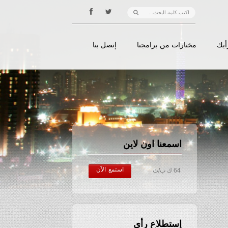
أيك
مختارات من برامجنا
إتصل بنا
اسمعنا اون لاين
استمع الآن
64 ك ب/ث
إستطلاع رأي