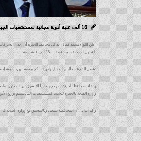
16 ألف علبة أدوية مجانية لمستشفيات الجيزة
أعلن اللواء محمد كمال الدالى محافظ الجيزة أن إحدى الشركات
الشئون الصحية بالمحافظة بــ 16 ألف علبة أدوية.
تشمل التبرعات ألبان أطفال وأدوية سكر وضغط وبرد بقيمة إجمالية 750,000 ألف جنية مساهمة من الشركة للم
وأضاف محافظ الجيزة أنه يجرى حالياً التنسيق بين الدكتور ل
وزارة الصحة بالجيزة لتحديد المستشفيات التى سيتم توزيع الأدوي
وأكد الدالى أن المحافظة تسعى وبالتنسيق مع وزارة الصحة فى ر