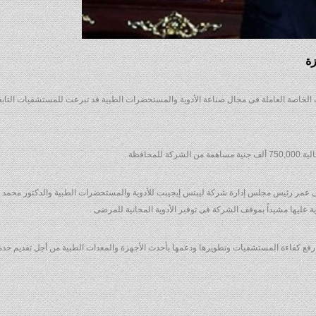
 الخاصة العاملة فى مجال صناعة الأدوية والمستحضرات الطبية قد تبرعت للمستشفيات التابعة
حافظة .
طفى عمر رئيس مجلس إدارة شركة ليبتس إيجيبت للأدوية والمستحضرات الطبية والدكتور محمد
ة عليها مشيداً بموقف الشركة فى توفير الأدوية المجانية للمرضى .
فع كفاءة المستشفيات وتطويرها ودعمها بأحدث الأجهزة والمعدات الطبية من أجل تقديم خدمة 