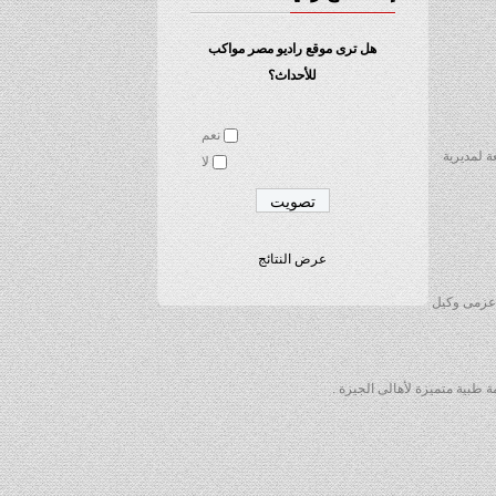
هل ترى موقع راديو مصر مواكب
للأحداث؟
نعم
 لمديرية
لا
عرض النتائج
 عزمى وكيل
طبية متميزة لأهالى الجيزة .