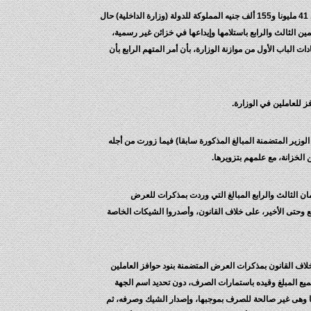
وأضاف قرار الاتهام أن المتهم الثاني بصفته موظفا عموميا (رئيس الإدارة المركزية للحسابات والميزانية بدرجة وكيل وزارة) استولى بغير حق وبنية التملك على 41 مليونا و155 ألف جنيه المملوكة للدولة (وزارة الداخلية) حال
 الثالث والرابع باستلامها وإيداعها في خزائن غير رسمية،
. كما استولى ذات المتهم على 21 مليون جنيه، المملوكة للدولة من اعتمادات الباب الأول من موازنة الوزارة، بأن أمر المتهم الرابع بأن
ز للعاملين في الوزارة.
وزير المتضمنة المبالغ المذكورة سابقا) فيما زورت من أجله
الخزانة، مع علمهم بتزويرها.
تهمان الثالث والرابع المبالغ التي وردت بمذكرات للعرض
 وحتى الأخير، على خلاف القانون، وأصدروا الشيكات الخاصة
قدار مليار و134 مليونا و900 ألف جنيه، بأن أضاف المتهم الثانى على خلاف القانون بمذكرات العرض المتضمنة بنود حوافز العاملين
تجميع المبلغ وقيده باستمارات الصرف، دون تحديد اسم الجهة
ها وهى غير صالحة للصرف بموجبها، وإصدار الشيك وصرفه، ثم