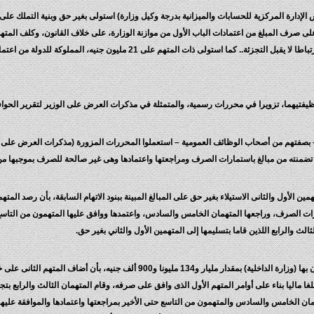
صرف المبلغ من اعتمادات الباب الأول من موازنة الوزارة، على خلاف القانون، وكلف المتهمين
وارتبطت الجناية بجنايتي تزوير واستعمال المحررات المزورة، ارتباطا لا يقبل التجزئة.
ية وظيفتيهما، تزويرا في محررات رسمية، والمتمثلة في مذكرات العرض على الوزير لتقرير الحواف
من – بصفتهم من أصحاب الوظائف العمومية – استعملوا المحررات المزورة (مذكرات العرض على ال
ما تضمنته من مبالغ باستمارات الصرف ومراجعتها واعتمادها وهى غير صالحة للصرف بموجبها من 
مين الأول والثانى الاستيلاء بغير حق على المبالغ المبينة ببنود الاتهام السابقة، بأن رصد الم
رات الصرف، وراجعها المتهمان الخامس والسادس، واعتمدها ووافق عليها المتهمون من التاسع
الث والرابع اللذين قاما بتسليمها إلى المتهمين الأول والثاني بغير حق.
وأضاف أن المتهمين جميعا أضروا عمدا بأموال الجهة التى يعملون بها (وزارة الداخلية) بم
بلغا ماليا بناء على أوامر المتهم الأول الذى وافق على صرفه، وقام المتهمان الثالث والرابع ب
مان الخامس والسادس والمتهمون من التاسع حتى الأخير بمراجعتها واعتمادها والموافقة علي