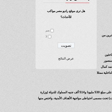
هل ترى موقع راديو مصر مواكب
للأحداث؟
نعم
رئاسة المستشار حسن فريد، جلسة 15 أبريل المقبل للنطق بالحكم، في قضية اتهام حبيب العادلي وزير الداخلية الأسبق و12 آخرين من
لا
احثين
عرض النتائج
 منصور
حمد كمال
اخلية ممثلا
وجاء بقرار الاتهام أن المتهم الأول حبيب العادلى – وبصفته موظفا عموميا ومن القائمين بأعباء السلطة العامة (وزير الداخلية) – استولى بغير حق، وبنية التملك على مبلغ 530 مليونا و514 ألف جنيه المملوك للدولة (وزارة
ضات) تحت مسمى احتياطى مواجهة الأهداف الأمنية، واختص منها