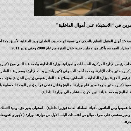
حددت محكمة جنايات القاهرة ب
، خلال الفترة من عام 2000 وحتى يوليو 2011 .
رئيس الإدارة المركزية للحسابات والميزانية بوزارة الداخلية، وأحمد عبد النبي موج (كبير ب
 كبير باحثين بذات الإدارة، ومحمد أحمد الدسوقي (كبير باحثين بذات الإدارة) وسمير عبد القادر
رئيس الخزينة بوزارة الداخلية – بالمعاش) وصلاح عبد القادر عفيفي (رئيس الخزينة) وفؤاد م
 (كبير باحثين بدرجة مدير عام بوزارة المالية) وعادل فتحي غراب (مدير الوحدة الحسابية بالد
المالية) ومحمد ضياء الدين بكر (مستشار مالي بوزارة الداخلية).
ن وبغير مقتضى على صرف مبالغ من اعتمادات الباب الأول من موازنة الوزارة (الأجور والتعوي
جزئة.