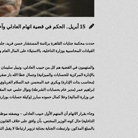
15 أبريل.. الحكم في قضية اتهام العادلي وآخرين في “الاستيلاء على أموال الداخلية”
القيادات المحاسبية بوزارة الداخلية، بالاستيلاء على المال العام والإضرار العمد به، بأكثر من 2 مليار جنيه
والمتهمون في القضية هم كل من حبيب العادلي، ونبيل سليمان خلف 
بالإدارة المركزية للحسابات والميزانية) وجمال عطا الله باز صقر
(محاسب بذات الإدارة) وبكري عبد المحسن عبد السلام الغرباوي (
ابراهيم عمر (مدير عام بحسابات الشرطة) ونوال حلمي عبد المقصود
عن وزارة المالية) وعلا كمال حموده مبارز (وكيلة حسابات بوزارة 
الداخلية) حال كونه الوزير المختص، بأن وافق على خلاف القانو
بالمبلغ المذكور، وارتبطت الجناية بجناية تزوير ارتباطا لا يقبل الت