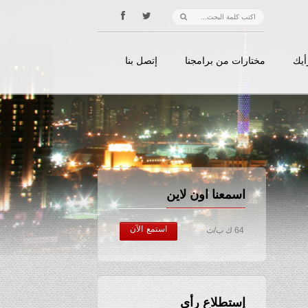
أيك
مختارات من برامجنا
إتصل بنا
اسمعنا اون لاين
استمع الآن
64 ك ب/ث
إستطلاع رأي