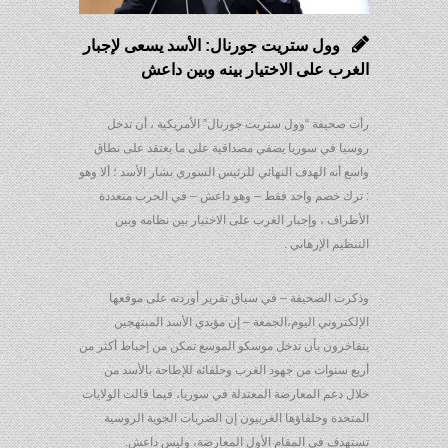
وول ستريت جورنال: الأسد يسعى لإجبار
الغرب على الاختيار بينه وبين داعش
رأت صحيفة “وول ستريت جورنال” الأمريكية ، أن تدخل
روسيا في سوريا يضفي مصداقية على ما يعتقد على نطاق
واسع أنه الهدف النهائي للرئيس السوري بشار الأسد ؛ ألا وهو
: ترك خصم واحد فقط – وهو داعش – في الحرب متعددة
الأطراف ، وإجبار الغرب على الاختيار بين نظامه وبين
التنظيم الإرهابي .
وذكرت الصحيفة – في سياق تقرير أوردته على موقعها
الإلكتروني اليوم،الجمعة – إن مؤيدي الأسد المبتهجين
يتفاخرون بأن تدخل موسكو الموسع تمكن من إحباط أكثر من
أربع سنوات من جهود الغرب وحلفائه للإطاحة بالأسد من
خلال دعم المعارضة المعتدلة في سوريا، فيما قالت الولايات
المتحدة وحلفاؤها الغربيون إن الضربات الجوية الروسية
تستهدف في المقام الأول المعارضة، وليس داعش.