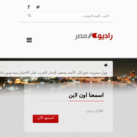
وول ستريت جورنال: الأسد يسعى لإجبار الغرب على الاختيار بينه وبين داعش
اسمعنا اون لاين
64 ك ب/ث
استمع الآن