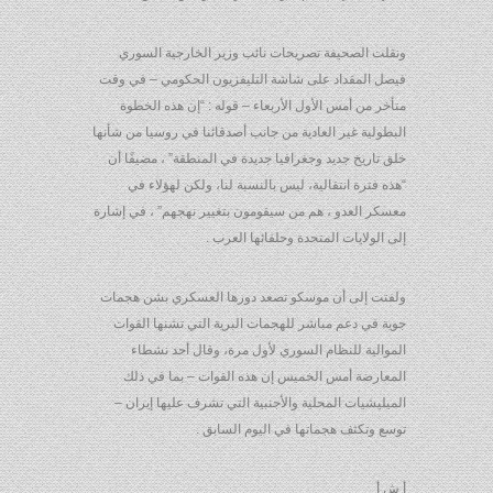
ونقلت الصحيفة تصريحات نائب وزير الخارجية السوري
فيصل المقداد على شاشة التليفزيون الحكومي – في وقت
متأخر من أمس الأول الأربعاء – قوله : “إن هذه الخطوة
البطولية غير العادية من جانب أصدقائنا في روسيا من شأنها
خلق تاريخ جديد وجغرافيا جديدة في المنطقة” ، مضيفًا أن
“هذه فترة انتقالية، ليس بالنسبة لنا، ولكن لهؤلاء في
معسكر العدو ، هم من سيقومون بتغيير نهجهم” ، في إشارة
إلى الولايات المتحدة وحلفائها العرب .
ولفتت إلى أن موسكو تصعد دورها العسكري بشن هجمات
جوية في دعم مباشر للهجمات البرية التي تشنها القوات
الموالية للنظام السوري لأول مرة، وقال أحد نشطاء
المعارضة أمس الخميس إن هذه القوات – بما في ذلك
الميليشيات المحلية والأجنبية التي تشرف عليها إيران –
توسع وتكثف هجماتها في اليوم السابق .
أ ش أ