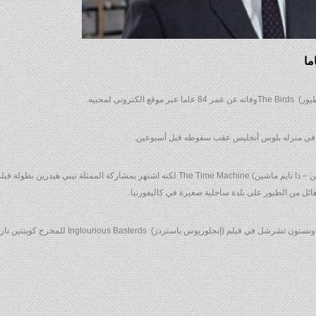
ني لمحبيه.
وأسند لتيلور دور البطولة لأول مرة عام 1960 في فيلم (آلة الزمن – ذا تايم ماشين)‭The Time Machine ‬ لكنه اشتهر بمشاركة الممثلة تي
نجلوريوس باستردز) Inglourious Basterds  للمخرج كوينتين تارانتينو.