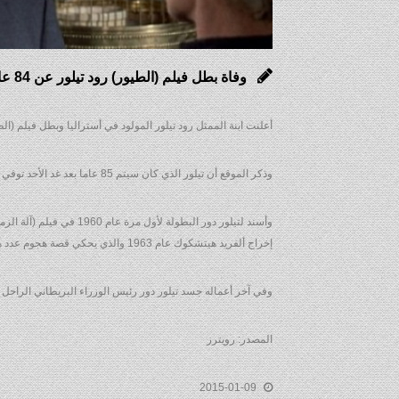
وفاة بطل فيلم (الطيور) رود تيلور عن 84 عاما
أعلنت ابنة الممثل رود تيلور المولود في أستراليا وبطل فيلم (الطيور) The Birds‭ ‬وفاته عن عمر 84 عاما عبر موقع الكترو
وذكر الموقع أن تيلور الذي كان سيتم 85 عاما بعد غد الأحد توفي في منزله بلوس أنجليس عقب سقوطه قبل أسبوعين.
إخراج ألفريد هيتشكوك عام 1963 والذي يحكي قصة هجوم عدد هائل من الطيور على بلدة ساحلية صغيرة في كاليفورنيا.
وفي آخر أعماله جسد تيلور دور رئيس الوزراء البريطاني الراحل ونستون تشرشل في فيلم (إ‭‬
المصدر: رويترز
2015-01-09