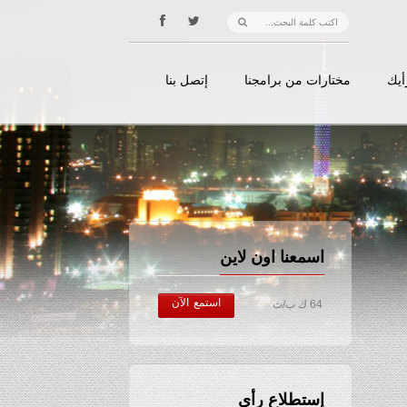
أيك
مختارات من برامجنا
إتصل بنا
اسمعنا اون لاين
استمع الآن
64 ك ب/ث
إستطلاع رأي