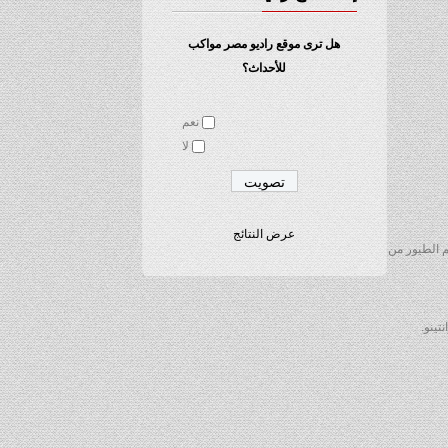
هل ترى موقع راديو مصر مواكب
للأحداث؟
نعم
لا
عرض النتائج
بي هيدرين بطولة فيلم الطيور من