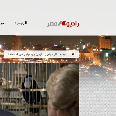
الرئيسية
من 
وفاة بطل فيلم (الطيور) رود تيلور عن 84 عاما