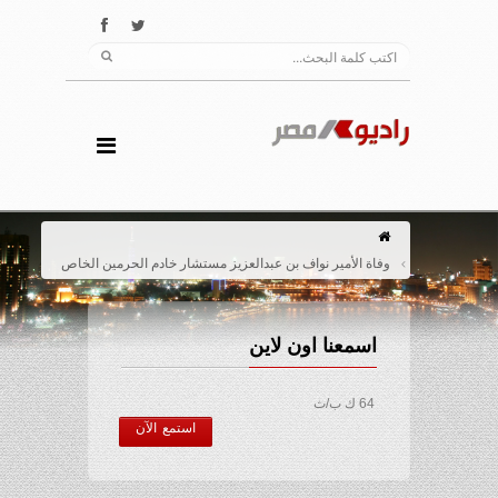
وفاة الأمير نواف بن عبدالعزيز مستشار خادم الحرمين الخاص
اسمعنا اون لاين
64 ك ب/ث
استمع الآن