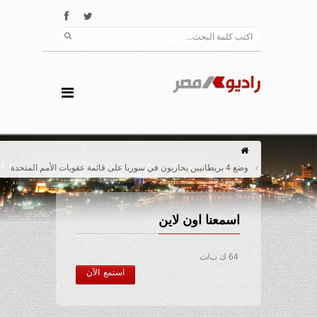
وضع 4 بريطانيين يحاربون في سوريا على قائمة عقوبات الأمم المتحدة
اسمعنا اون لاين
64 ك ب/ث
استمع الآن