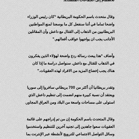
للانضمام إلى الجماعات المتشددة.
وقال متحدث باسم الحكومة البريطانية “كان رئيس الوزراء
واضحا تماما في أننا سنفعل كل ما بوسعنا لمنع المواطنين
البريطانيين من الذهاب إلى القتال مع داعش وأن المقاتلين
الأجانب يجب ان يواجهوا عواقب أفعالهم.”
وأضاف “هذا يبعث رسالة ردع واضحة لهؤلاء الذين يفكرون
في الذهاب للقتال مع داعش. سنواصل دراسة ما إذا كان
هناك يجب إخضاع المزيد من الافراد لهذه العقوبات.”
وتقدر بريطانيا أن أكثر من 700 بريطاني سافروا إلى سوريا
ويعتقد أن نسبة كبيرة منهم انضمت إلى تنظيم داعش الذي
استولى على مساحات واسعة من البلاد ومن العراق المجاور.
وقال المتحدث باسم الحكومة إن من تم إدراجهم على قائمة
العقوبات سعوا جاهدين إلى تجنيد آخرين للتنظيم واستخدموا
وسائل التواصل الاجتماعي للترويج لأنشطة عبر الإنترنت بما