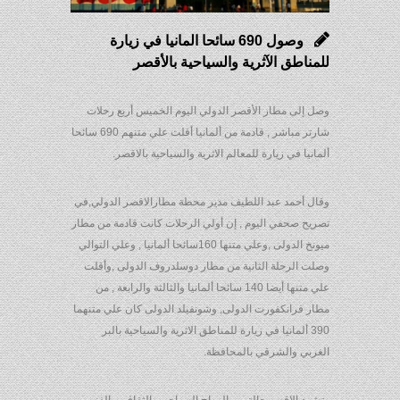
وصول 690 سائحا المانيا في زيارة
للمناطق الآثرية والسياحية بالأقصر
وصل إلى مطار الأقصر الدولي اليوم الخميس أربع رحلات
شارتر مباشر , قادمة من ألمانيا أقلت علي متنهم 690 سائحا
ألمانيا في زيارة للمعالم الاثرية والسياحية بالاقصر.
وقال أحمد عبد اللطيف مدير محطة مطارالاقصر الدولي,في
تصريح صحفي اليوم , إن أولي الرحلات كانت قادمة من مطار
ميونخ الدولى ,وعلي متنها 160سائحا ألمانيا , وعلي التوالي
وصلت الرحلة الثانية من مطار دوسلدروف الدولى ,وأقلت
علي متنها أيضا 140 سائحا ألمانيا والثالثة والرابعة , من
مطار فرانكفورت الدولى, وشونفيلد الدولى كان علي متنهما
390 ألمانيا في زيارة للمناطق الاثرية والسياحية بالبر
الغربي والشرقي بالمحافظة.