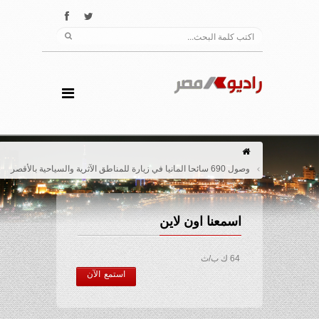
وصول 690 سائحا المانيا في زيارة للمناطق الآثرية والسياحية بالأقصر
اسمعنا اون لاين
64 ك ب/ث
استمع الآن