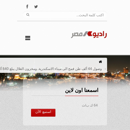
وصول 44 ألف طن قمح الى ميناء الاسكندرية..ومخزون الغلال يبلغ 840 ألف طن
اسمعنا اون لاين
64 ك ب/ث
استمع الآن