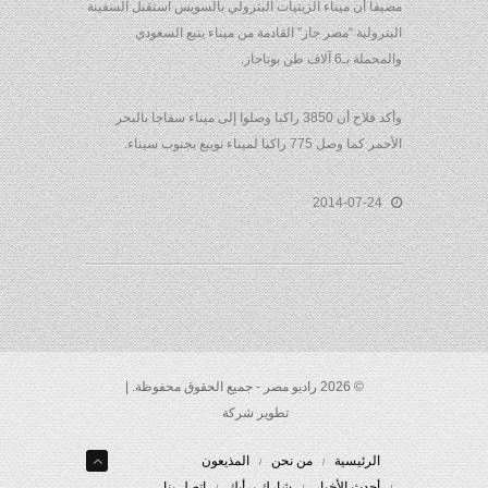
مضيفا أن ميناء الزيتيات البترولي بالسويس استقبل السفينة
البترولية “مصر جاز” القادمة من ميناء ينبع السعودي
والمحملة بـ6 آلاف طن بوتاجاز.
وأكد فلاح أن 3850 راكبا وصلوا إلى ميناء سفاجا بالبحر
الأحمر كما وصل 775 راكبا لميناء نويبع بجنوب سيناء.
2014-07-24
© 2026 راديو مصر - جميع الحقوق محفوظة. |
تطوير شركة
الرئيسية
من نحن
المذيعون
أحدث الأخبار
شارك برأيك
إتصل بنا