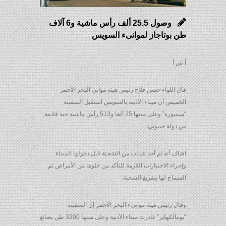
وصول 25.5 ألف رأس ماشية و6 آلاف
طن بوتاجاز لموانىء السويس
أ ش أ
قال اللواء حسن فلاح رئيس هيئة مواني البحر الأحمر
الخميس أن ميناء الأدبية بالسويس استقبل السفينة
“ميسورة” وعلى متنها 25 ألفا و513 رأس ماشية حية قادمة
من دولة جيبوتي.
اضاف أنه تم أخذ عينات من الشحنة قبل دخولها الميناء
وإجراء الاختبارات اللازمة للتأكد من خلوها من الأمراض ثم
السماح لها بتفريغ الشحنة.
وقال رئيس هيئة موانىء البحر الأحمر إن السفينة
“يومالكهاير” غادرت ميناء الأدبية وعلى متنها 3200 طن بضائع