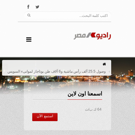
وصول 25.5 ألف رأس ماشية و6 آلاف طن بوتاجاز لموانىء السويس
اسمعنا اون لاين
64 ك ب/ث
استمع الآن