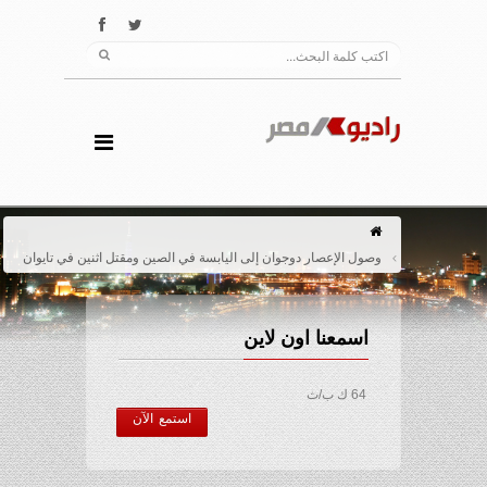
وصول الإعصار دوجوان إلى اليابسة في الصين ومقتل اثنين في تايوان
اسمعنا اون لاين
64 ك ب/ث
استمع الآن