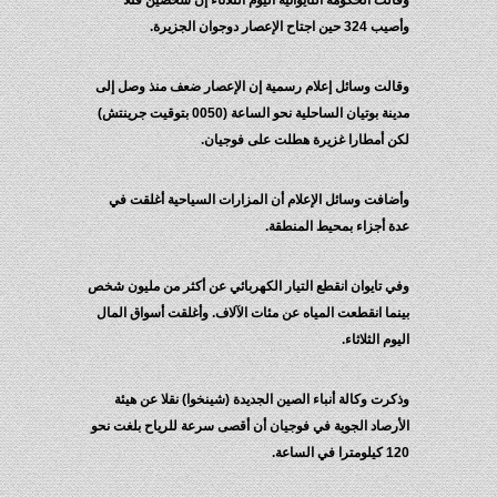
وقالت الحكومة التايوانية اليوم الثلاثاء إن شخصين قتلا
وأصيب 324 حين اجتاح الإعصار دوجوان الجزيرة.
وقالت وسائل إعلام رسمية إن الإعصار ضعف منذ وصل إلى
مدينة بوتيان الساحلية نحو الساعة (0050 بتوقيت جرينتش)
لكن أمطارا غزيرة هطلت على فوجيان.
وأضافت وسائل الإعلام أن المزارات السياحية أغلقت في
عدة أجزاء بمحيط المنطقة.
وفي تايوان انقطع التيار الكهربائي عن أكثر من مليون شخص
بينما انقطعت المياه عن مئات الآلاف. وأغلقت أسواق المال
اليوم الثلاثاء.
وذكرت وكالة أنباء الصين الجديدة (شينخوا) نقلا عن هيئة
الأرصاد الجوية في فوجيان أن أقصى سرعة للرياح بلغت نحو
120 كيلومترا في الساعة.