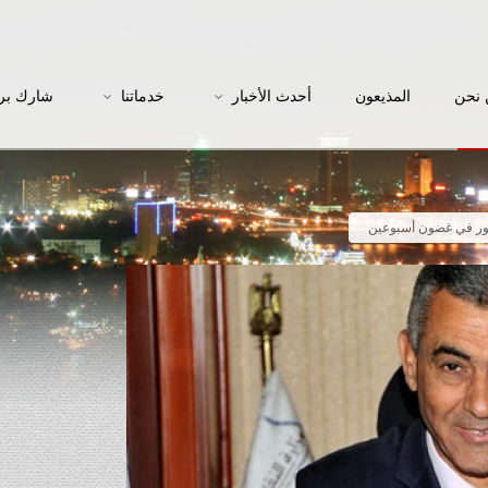
نحن
المذيعون
أحدث الأخبار
خدماتنا
شارك بر
هور في غضون أسبوعين