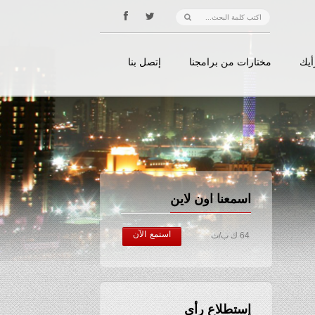
أيك
مختارات من برامجنا
إتصل بنا
اسمعنا اون لاين
استمع الآن
64 ك ب/ث
إستطلاع رأي