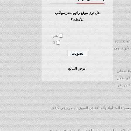
هل ترى موقع راديو مصر مواكب
للأحداث؟
نعم
ل سعرها عن 30 جنيها بنسبة 20, لافتا إلي أن القرار تم تفسيره
لا
أدوية, وهو
عرض النتائج
افقة على
ر عليها ويتضمن
ا للمريض
لمسجلة المتداولة والمباعة في السوق المصري في كافة
وأشار وزير الصحة انه سيتم توزيع الجداول على الصيداليات والشركات ومراكز التوزيع ; لافتا إلى أن هناك الف صيدلي سيقومون بمتابعة ومراجعة 70 ألف صيدلية و45 صيدليا سيقوموا بمراجعة شركات الإنتاج , ومجموعة