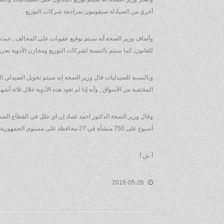
أخري من الصيادلة سيقومون بمراجعة شركات التوزيع .
وأضاف وزير الصحة أنه سيتم توقيع عقوبات على المخالف , حيث أ
للقانون, كما سيتم بالنسبة لشركات التوزيع ومخازن الأدوية تحري
وبالنسبة للصيدليات قال وزير الصحة إنه سيتم تحويل الصيدلي المخ
المختفية من الأسواق , وأنه إذا لم تعود هذه الأدوية خلال ثلاثة 
أسبوع على 750 منشأة في 27 محافظة على مستوى الجمهورية .. مشيرا إلي أن قرار إغلاق المنشآت جاء لارتكابهم مخالفات طبية وعدم الحفاظ على سلامة المريض وغيرها من الأسباب التى أدت الي إغلاق المنشآت .
أ ش أ
2016-05-26