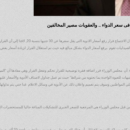
قال وزير الصحة الدكتور أحمد عماد, إن مجلس الوزراء ناقش خلال الاجتماع قرار رفع أسعار الادوية التى يق
ليات تقوم برفع أسعار الدواء بشكل مبالغ فيه حيث تم استغلال القرار لزيادة أسعار بعض ال
 مجلس الوزراء قرر اضافة فقرة توضيحية للقرار تحكم وتفعل القرار وهي مفادها أن “المو
ة أسعار الأدوية المتداولة في السوق المصري بحد أقصى 6 جنيهات للعبوة الواحدة بما تحتويه من شرائط” حيث تم عمل جداول لاصناف الأدوية والأسعا
ي المواطنين وسوف يتم تعميم واعلان ذلك عن الأدوية في وسائل الاعلام غدا حتي يتم تداوله
دة من قبل مجلس الوزراء هى المرجعية للسعر الجبرى للتشكيلات المباعة حاليا للمستحضرات ا