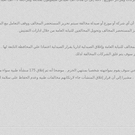
ن أي شركة أو موزع أو صيدلة مخالفة سيتم تحريز المستحضر المخالف ووقف التعامل مع الشرك
ز المستحضر المخالف وتحويل المخالفين للنيابة العامة من خلال ادارات التفتيش .
الف للنيابة العامة وإغلاق الصيدلية اداريا بقرار الصيدلية اعتمادا علي المحافظة التابعة لها 
أشهر سوف يتم غلق الشركات المخالفة لذلك .
وقال وزير الصحة الدكتور احمد عماد إن اي خلل في ال