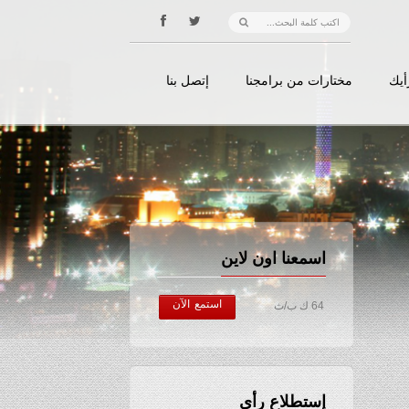
أيك
مختارات من برامجنا
إتصل بنا
اسمعنا اون لاين
استمع الآن
64 ك ب/ث
إستطلاع رأي