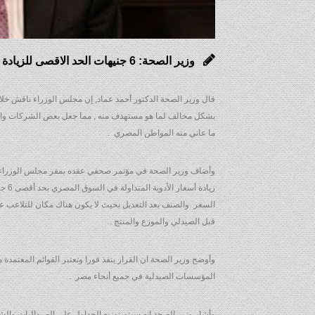
وزير الصحة: 6 جنيهات الحد الاقصى للزيادة فى سعر الدواء .. والعقوبات مصير المخالفين
بشكل مخالف لما هو مستهدف منه , مما جعل بعض الشركات والصيد
ما عاني منه المواطن المصري .
وأضاف وزير الصحة في مؤتمر صحفي عقده بمقر مجلس الوزراء أن
زياد
السعر والصنف بعد التعديل بحيث لا يكون هناك مكان للتلاعب عل
قبل الصيدلي والموزع والمنتج .
وأوضح وزير الصحة ان القرار ينفذ فورا وتعتبر القوائم المعتم
المؤسسات الصيدلية في جميع أنحاء مصر .