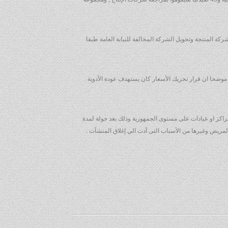
ة المنتجة وتحويل الشركة المخالفة للنيابة العامة طبقا
.. موضحا ان قرار تحريك الأسعار كان يستهدف عودة الأدوية
قطاع الصحي سوف يقوم بمواجهته شخصيا بمنتهي الحزم .. موضحا أنه تم إغلاق 175 منشأة طبية سواء مراكز او عيادات على مستوى الجمهورية وذلك بعد جولة لمدة