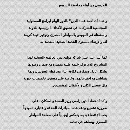
للمرضى من أبناء محافظة السويس.
وأشاد أ.د. أحمد عماد الدين” بالدور الهام لبرامج المسئولية
المجتمعية للشركات في تحقيق الأهداف الرئيسية للدولة
والمتمثلة في النهوض بالمواطن المصري وتوفير حياة كريمة
له، والإرتقاء بمستوى الخدمة الصحية المقدمة له.
كما أثنى على تبني شركة موانئ دبي العالمية-السخنة لهذا
المشروع الذي يوفر خدمة طبية متميزة مع ضمان وصولها
بشكل عادل ومتكافئ لكافة أبناء محافظة السويس، وبما
يتماشى مع احتياجاتهم، وخاصة على مستوى تخصصات حيوية
مثل غسيل الكلى والأطفال المبتسرين.
وأكد أ.د.عماد الدين راضي وزير الصحة والسكان ، على
ضرورة تشجيع ودعم هذه المبادرات الخلاقة واعتبارها نموذجاً
يجب الإقتضاء به بما ينعكس إيجابياً على مصلحة المواطن
المصري ويساهم في تقدمه.