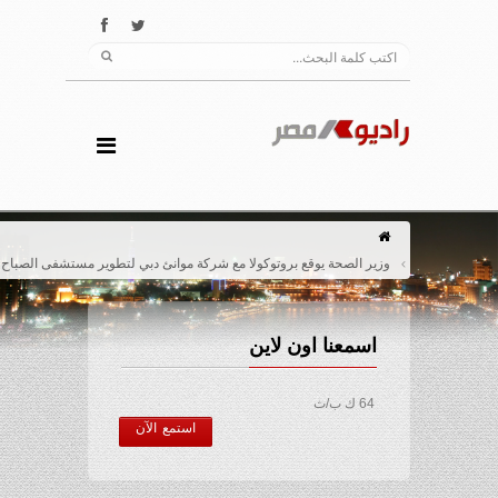
وزير الصحة يوقع بروتوكولا مع شركة موانئ دبي لتطوير مستشفى الصباح بالسويس
اسمعنا اون لاين
64 ك ب/ث
استمع الآن