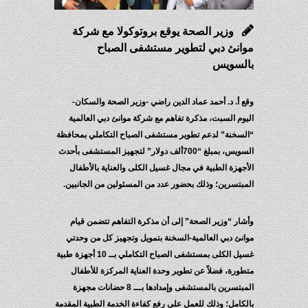
وزير الصحة يوقع بروتوكولا مع شركة
موانئ دبي لتطوير مستشفى الصباح
بالسويس
وقع أ. د. أحمد عماد الدين راضي -وزير الصحة والسكان-
اليوم السبت، مذكرة تفاهم مع شركة موانئ دبي العالمية
“السخنة” لدعم تطوير مستشفى الصباح التكاملي بمحافظة
السويس، بمبلغ “700ألف دولار” لتجهيز المستشفى بأحدث
الأجهزة الطبية في مجال غسيل الكلى والعناية بالأطفال
المبتسرين؛ وذلك بحضور عدد من المسئولين من الجانبين.
وأشار “وزير الصحة” إلى أن مذكرة التفاهم تتضمن قيام
موانئ دبي العالمية-السخنة بتمويل وتجهيز كل من وحدتي
غسيل الكلى بمستشفى الصباح التكاملي بــ 10 أجهزة طبية
متطورة، فضلاً عن تطوير وحدة العناية المركزة للأطفال
المبتسرين بالمستشفى وإمدادها بـــ 8 حضانات مجهزة
بالكامل؛ وذلك للعمل على رفع كفاءة الخدمة الطبية المقدمة