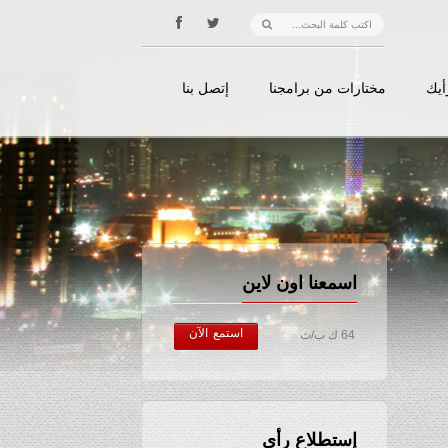
أيك
مختارات من برامجنا
إتصل بنا
اسمعنا اون لاين
استمع الآن
64 ك ب/ث
إستطلاع رأي