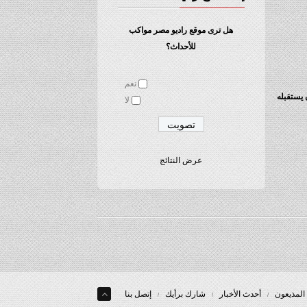
هل ترى موقع راديو مصر مواكب
للأحداث؟
نعم
 يستقبله
لا
عرض النتائج
المذيعون
أحدث الأخبار
شارك برأيك
إتصل بنا