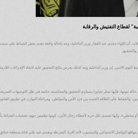
بة” لقطاع التفتيش والرقابة
علاقات، أن اللواء مجدى عبد الغفار وزير الداخلية، وجه بإحالة واقعة تعدى بعض الضباط على سيدتي
 والتحقيق.
اليوم الاثنين، إن وزير الداخلية وجه كذلك بعرض نتائج التحقيق عليه لاتخاذ الإجراءات اللازمة
ي حالة ثبوتها، فإنها تمثل تجاوزا يستلزم التحقيق والمحاسبة، خاصة في ظل التوجيهات الصريحة
ين، والحفاظ على العلاقة الجيدة بين فرد الأمن والمواطن، ومراعاة التوازن في تطبيق القان
جاوز أو مخطيء، وأنها تتصدى بكل حزم لأخطاء رجال الأمن، كونها تطمس جهود تضحيات الضباط ب
 مواقع التواصل الاجتماعي والمنسوب لأحد أفراد الشرطة ويعتدى فيه على فتاة بمنطقة حدائق ال