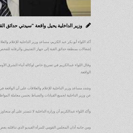
وزير الداخلية يحيل واقعة “سيدتي حدائق الق
أكد اللواء أبو بكر عبد الكريم، مساعد وزير الداخلية للإعلام وال
إشغالات بمنطقة حدائق القبة إلى جهاز التفتيش والرقابة للفحص
وقال اللواء عبدالكريم في تصريح خاص لوكالة أنباء الشرق الأوسط 
الواقعة.
وشدد مساعد وزير الداخلية للإعلام والعلاقات على أن الواقعة ف
عن وزير الداخلية لجميع القيادات والضباط بحسن معاملة المواطن
وأكد اللواء عبدالكريم أن وزارة الداخلية لا تتستر على أي مت
ومن جانبه أدان المجلس القومي للمرأة الفيديو الذي تناقلته بعض