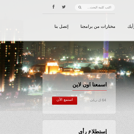
أيك
مختارات من برامجنا
إتصل بنا
اسمعنا اون لاين
استمع الآن
64 ك ب/ث
إستطلاع رأي