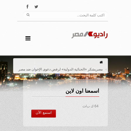
مصريشكر «الجنائية الدولية» لرفض دعوى الإخوان ضد مصر
اسمعنا اون لاين
64 ك ب/ث
استمع الآن