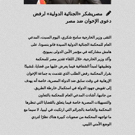
مصريشكر «الجنائية الدولية» لرفض
دعوى الإخوان ضد مصر
التقى وزير الخارجية سامح شكري، اليوم السبت، المدعي
العام للمحكمة الجنائية الدولية السيدة فانو بنسودا، على
هامش مشاركته في مؤتمر الأمن الدولى بميونخ.
وأكد وزير الخارجية، خلال اللقاء تقدير مصر للمحكمة
وتطبيقها لمبدأ الشفافية فيما يعرض عليها من قضايا، مُشيدًا
بقرار المحكمة رفض الطلب الذي تقدمت به جماعة الإخوان
الإرهابية في وقت سابق ضد الدولة المصرية، خاصة أنه يهدف
إلى تقويض جهود الدولة في استكمال خارطة الطريق.
من جانبها، أشادت المدعي العام للمحكمة بالتعاون
والتسهيلات المصرية خاصة فيما يتعلق بالقضايا التي تنظرها
المحكمة والخاصة بالجرائم التي ارتكبت في ليبيا، لا سيما مع
ما تواجهه المحكمة من صعوبات كبيرة هناك نظرًا لتردي
الوضع الأمني الليبي.