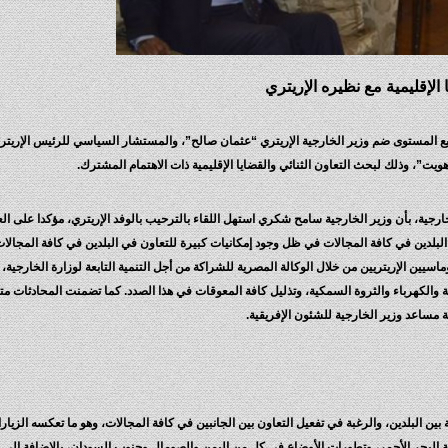
 الإقليمية مع نظيره الإريتري
يع المستوى ضم وزير الخارجية الإريتري “عثمان صالح”، والمستشار السياسي للرئيس الإريتر
ت”، وذلك لبحث التعاون الثنائي والقضايا الإقليمية ذات الاهتمام المشترك.
جية، بأن وزير الخارجية سامح شكري استهل اللقاء بالترحيب بالوفد الإريتري، مؤكدا على الع
بين البلدين في كافة المجالات في ظل وجود إمكانيات كبيرة للتعاون في البلدين في كافة المجال
ماسيين الإريتريين من خلال الوكالة المصرية للشراكة من أجل التنمية التابعة لوزارة الخارجية،
الكهرباء والثروة السمكية، وتذليل كافة المعوقات في هذا الصدد. كما تضمنت المحادثات متاب
ة مساعد وزير الخارجية للشئون الإفريقية.
ة بين البلدين، والرغبة في تفعيل التعاون بين الجانبين في كافة المجالات، وهو ما تعكسه الزيارات
قة البحر الأحمر، وتطورات الأوضاع فى كل من اليمن والصومال وجنوب السودان، بالإضافة إلى 