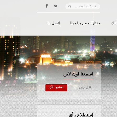
أيك
مختارات من برامجنا
إتصل بنا
اسمعنا اون لاين
استمع الآن
64 ك ب/ث
إستطلاع رأي