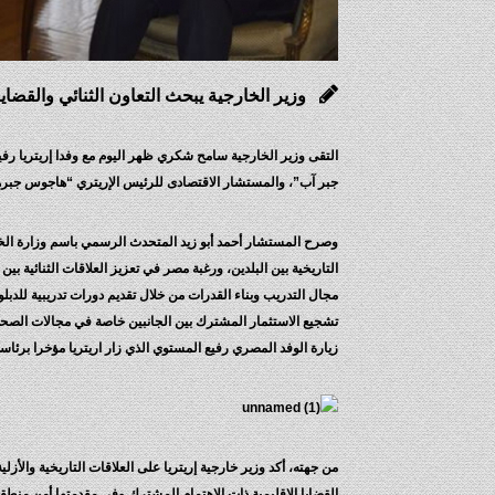
وزير الخارجية يبحث التعاون الثنائي والقضايا
التقى وزير الخارجية سامح شكري ظهر اليوم مع وفدا إريتريا رف
جبر آب”، والمستشار الاقتصادى للرئيس الإريتري “هاجوس جبرهوي
وصرح المستشار أحمد أبو زيد المتحدث الرسمي باسم وزارة الخار
التاريخية بين البلدين، ورغبة مصر في تعزيز العلاقات الثنائية 
مجال التدريب وبناء القدرات من خلال تقديم دورات تدريبية للدبلو
تشجيع الاستثمار المشترك بين الجانبين خاصة في مجالات الصحة و
زيارة الوفد المصري رفيع المستوي الذي زار اريتريا مؤخرا برئاس
من جهته، أكد وزير خارجية إريتريا على العلاقات التاريخية والأزلي
القضايا الإقليمية ذات الاهتمام المشترك وفي مقدمتها أمن منط