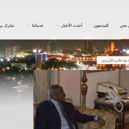
نحن
المذيعون
أحدث الأخبار
خدماتنا
شارك بر
ة مع نظيره الإريتري