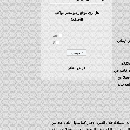
هل ترى موقع راديو مصر مواكب
للأحداث؟
نعم
ي “يماني
لا
لاقات
عرض النتائج
ات خاصة في
 فضلا عن
عة نتائج
 المتبادلة خلال الفترة الأخير. كما تناول اللقاء عددا من
التنسيق بين البلدين في المحافل الدولية، فضلا عن موقف