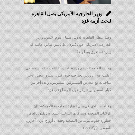
وزير الخارجية الأمريكى يصل القاهرة
لبحث أزمة غزة
وصل مطار القاهرة الدولى مساء اليوم الاثنين، وزير
الخارجية الأمريكى جون كيرى، على متن طائرة خاصة فى
زيارة تستغرق يوما واحدًا.
وكانت المتحدثة باسم وزارة الخارجية الأمريكية جين بساكى
أعلنت عن أن وزير الخارجية جون كيرى سيزور مصر، لإجراء
مباحثات مع عدد من المسئولين المصريين، وعدد آخر من
كبار المسئولين تتركز حول الأوضاع فى غزة.
وقالت بساكى فى بيان لوزارة الخارجية الأمريكية: “إن
الولايات المتحدة وشركائها الدوليين يشعرون بقلق بالغ من
خطورة حدوث مزيد من التصعيد وفقدان أرواح أبرياء آخرين.
المصدر : ( وكالات )