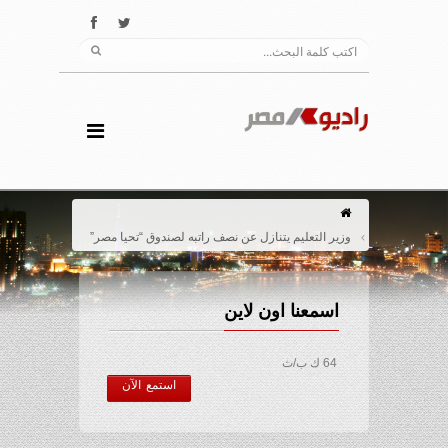
وزير التعليم يتنازل عن نصف راتبه لصندوق “تحيا مصر”
اسمعنا اون لاين
64 ك ب/ث
استمع الآن