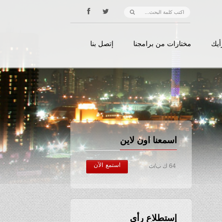
أيك
مختارات من برامجنا
إتصل بنا
اسمعنا اون لاين
استمع الآن
64 ك ب/ث
إستطلاع رأي