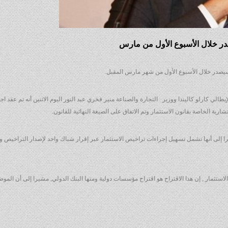
صدر خلال الأسبوع الأول من مارس
 سيصدر خلال الأسبوع الأول من شهر مارس المقبل.
لي كارلو كاليندا ووزير التجارة والصناعة منير فخري عبد النور اليوم الاثنين أنه تم عقد ا
ية الخاصة بقانون الاستثمار وتم الاتفاق على الصيغة النهائية للقانون.
 إلى أنها تشمل تسهيل إجراءات تراخيص الاستثمار عبر إقرار شباك واحد لإصدار التراخيص وو
لاستثمار , إن هذا الاقتراح هو اقتراح مؤسسات دولية ومنها البنك الدولي, مشيرا إلى أن الموض