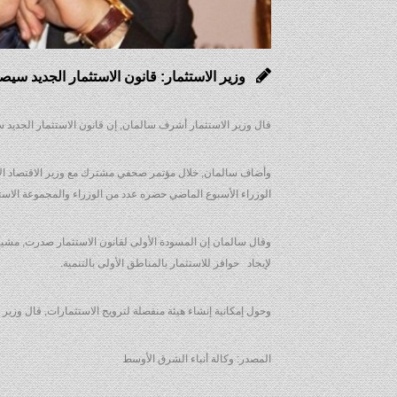
وزير الاستثمار: قانون الاستثمار الجديد سي
قال وزير الاستثمار أشرف سالمان, إن قانون الاستثمار الجديد
وأضاف سالمان, خلال مؤتمر صحفي مشترك مع وزير الاقتصاد الإيطا
الوزراء الأسبوع الماضي حضره عدد من الوزراء والمجموعة الاستشار
وقال سالمان إن المسودة الأولى لقانون الاستثمار صدرت, مشيرا
لإيجاد حوافز للاستثمار بالمناطق الأولى بالتنمية.
وحول إمكانية إنشاء هيئة منفصلة لترويج الاستثمارات, قال وزير ا
المصدر: وكالة أنباء الشرق الأوسط