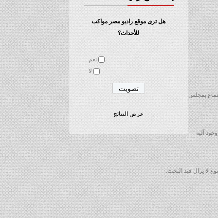
هل ترى موقع راديو مصر مواكب
للأحداث؟
نعم
لا
جتماع بمجلس
عرض النتائج
جود آلية
وع لا يزال قيد البحث.