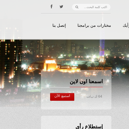
أيك
مختارات من برامجنا
إتصل بنا
اسمعنا اون لاين
استمع الآن
64 ك ب/ث
إستطلاع رأي