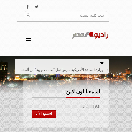
وزارة الطاقة الأمريكية تدرس نقل “نفايات نووية” من ألمانيا
اسمعنا اون لاين
64 ك ب/ث
استمع الآن