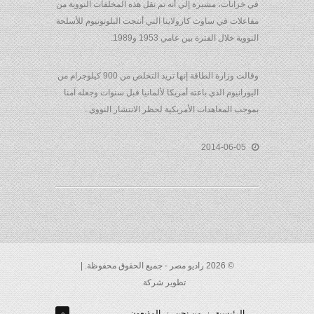
في خزانات، مشيرة إلي أنه تم نقل هذه المخلفات النووية من
مفاعلات في ساوث كارولاينا التي أنتجت البلوتونيوم للأسلحة
النووية خلال الفترة بين عامي 1953 و1989.
وقالت وزارة الطاقة إنها تريد التخلص من 900 كيلوجرام من
اليورانيوم الذي باعته أمريكا لألمانيا قبل سنوات وجعله آمنا
بموجب المعاهدات الأمريكية لحظر الانتشار النووي .
2014-06-05
© 2026 راديو مصر - جميع الحقوق محفوظة. |
تطوير شركة
الرئيسية
من نحن
المذيعون