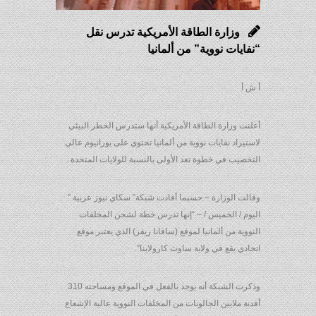
وزارة الطاقة الأمريكية تدرس نقل
“نفايات نووية” من ألمانيا
أ ش أ
أعلنت وزارة الطاقة الأمريكية أنها ستدرس الخطر البيئي
لاستيراد نفايات نووية من ألمانيا تحتوي على يورانيوم عالي
التخصيب في خطوة تعد الأولى بالنسبة للولايات المتحدة .
وقالت الوزارة – حسبما أفادت شبكة” سكاي نيوز عربية ”
اليوم / الخميس / – “إنها تدرس خطة لشحن المخلفات
النووية من ألمانيا لموقع (سافانا ريفر) الذي يعتبر موقع
اتحادي يقع في ولاية ساوث كارولاينا”.
وذكرت الشبكة أنه يوجد بالفعل في الموقع ومساحته 310
أفدنة ملايين الجالونات من المخلفات النووية عالية الإشعاع