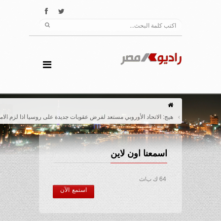
هيج: الاتحاد الأوروبي مستعد لفرض عقوبات جديدة على روسيا اذا لزم الامر
اسمعنا اون لاين
64 ك ب/ث
استمع الآن