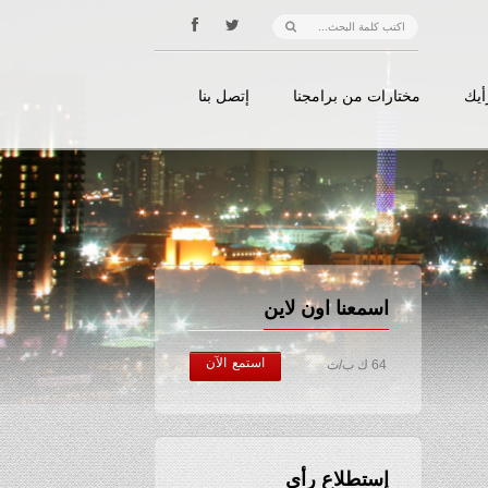
أيك
مختارات من برامجنا
إتصل بنا
اسمعنا اون لاين
استمع الآن
64 ك ب/ث
إستطلاع رأي