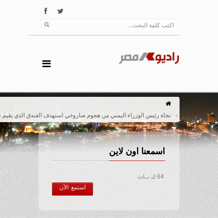
نجاة رئيس الوزراء اليمني من هجوم صاروخي استهدف الفندق الذي يقيم فية
اسمعنا اون لاين
64 ك ب/ث
استمع الآن